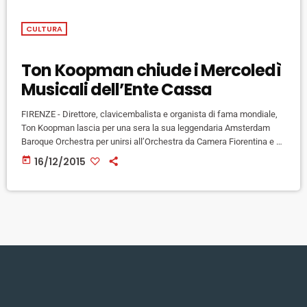
CULTURA
Ton Koopman chiude i Mercoledì
Musicali dell’Ente Cassa
FIRENZE - Direttore, clavicembalista e organista di fama mondiale,
Ton Koopman lascia per una sera la sua leggendaria Amsterdam
Baroque Orchestra per unirsi all’Orchestra da Camera Fiorentina e al
suo direttore, Giuseppe Lanzetta. L’occasione è data dall’ultimo
today
16/12/2015
appuntamento dei Mercoledì Musicali dell’Ente Cassa di Risparmio
di Firenze, rassegna di musiche sacre, barocche e profane che oggi
chiude la sua decima edizione, nella consueta cornice
dell’Auditorium ECRF di via Folco Portinari. […]