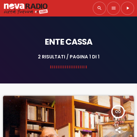
search
menu
play_arrow
ENTE CASSA
2 RISULTATI / PAGINA 1 DI 1
insert_link