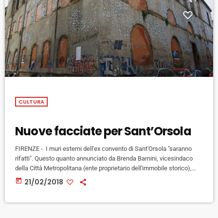
CULTURA
Nuove facciate per Sant’Orsola
FIRENZE - I muri esterni dell'ex convento di Sant'Orsola "saranno
rifatti". Questo quanto annunciato da Brenda Barnini, vicesindaco
della Città Metropolitana (ente proprietario dell'immobile storico),
oggi a margine dei lavori del Consiglio metropolitano. "Ci sono 9
today
21/02/2018
milioni di euro - ha detto che verranno concentrati sulla
manutenzione di strade, edifici scolastici e su alcuni investimenti
importanti, anche nella città di Firenze. Tra questi l'ex convento di S.
Orsola, del quale […]