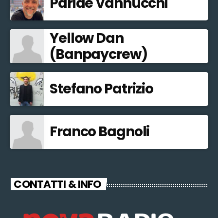
Paride Vannucchi
Yellow Dan
(Banpaycrew)
Stefano Patrizio
Franco Bagnoli
CONTATTI & INFO