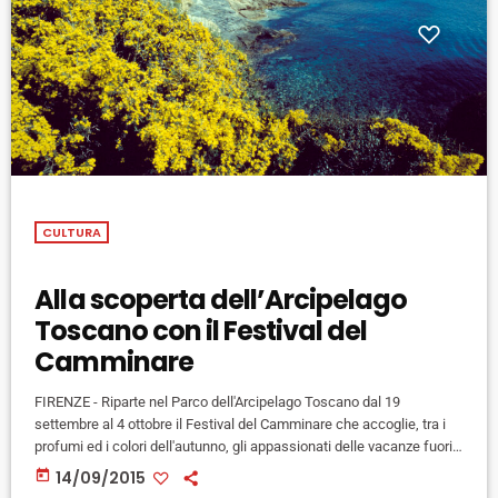
CULTURA
Alla scoperta dell’Arcipelago
Toscano con il Festival del
Camminare
FIRENZE - Riparte nel Parco dell'Arcipelago Toscano dal 19
settembre al 4 ottobre il Festival del Camminare che accoglie, tra i
profumi ed i colori dell'autunno, gli appassionati delle vacanze fuori
stagione, offrendo l’opportunità per esplorare spettacolari sentieri
today
14/09/2015
tra cielo e mare. Un modo sano per di rilassarsi e vivere le emozioni