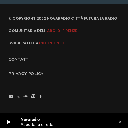
© COPYRIGHT 2022 NOVARADIO CITTÀ FUTURA LA RADIO
COMUNITARIA DELL'
ARCI DI FIRENZE
SVILUPPATO DA
INCONCRETO
CONTATTI
PRIVACY POLICY
Novaradio
play_arrow
keyboard_arrow_right
Ascolta la diretta