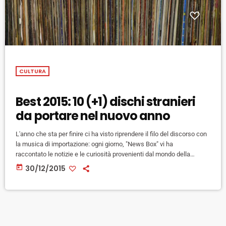
CULTURA
Best 2015: 10 (+1) dischi stranieri
da portare nel nuovo anno
L'anno che sta per finire ci ha visto riprendere il filo del discorso con
la musica di importazione: ogni giorno, "News Box" vi ha
raccontato le notizie e le curiosità provenienti dal mondo della
discografia, vi ha presentato e fatto ascoltare le novità proposte
today
30/12/2015
dalle etichette più innovative del panorama internazionale, arrivate
alla nostra redazione. Con l'anno nuovo alle porte, abbiamo scelto i
dieci dischi del 2015 - più l'eccezione speciale di un "intruso" (il
ritorno […]