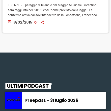
FIRENZE - Il pareggio di bilancio del Maggio Musicale Fiorentino
sarà raggiunto nel "2016" così "come previsto dalla legge". La
conferma arriva dal sovrintendente della Fondazione, Francesco
Bianchi, a margine della presentazione del 78/o festival del teatro.
today
18/02/2015
Stamani, ha poi ricordato Bianchi, è stato approvato il budget di
spesa del Maggio per il 2015: "Stiamo parlando di una cifra - ha detto
il sovrintendente - appena superiore ai 33 milioni […]
ULTIMI PODCAST
Freepass – 31 luglio 2026