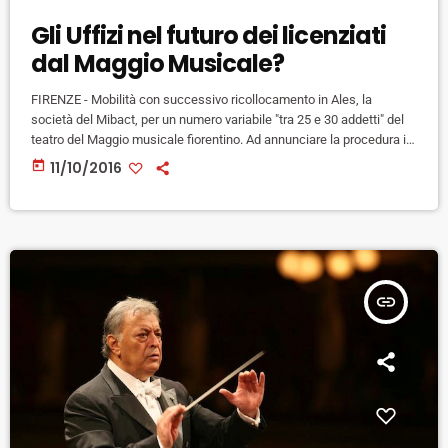
Gli Uffizi nel futuro dei licenziati
dal Maggio Musicale?
FIRENZE - Mobilità con successivo ricollocamento in Ales, la
società del Mibact, per un numero variabile "tra 25 e 30 addetti" del
teatro del Maggio musicale fiorentino. Ad annunciare la procedura il
sovrintendente dell'ente Francesco Bianchi, a seguito delle sentenze
today
11/10/2016
che, dopo la pronuncia della Consulta sulla stabilizzazione dei
lavoratori nelle fondazioni lirico-sinfoniche, hanno stabilito il
reintegro di 26 dipendenti allontanati dal Maggio. "L'iter è partito e le
organizzazioni sindacali […]
insert_link