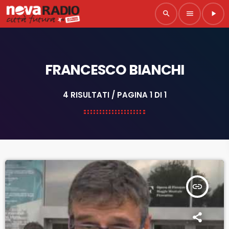
search
menu
play_arrow
FRANCESCO BIANCHI
4 RISULTATI / PAGINA 1 DI 1
insert_link