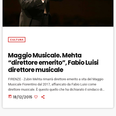
CULTURA
Maggio Musicale. Mehta
“direttore emerito”, Fabio Luisi
direttore musicale
FIRENZE - Zubin Mehta rimarrà direttore emerito a vita del Maggio
Musicale Fiorentino dal 2017, affiancato da Fabio Luisi come
direttore musicale. È questo quello che ha dichiarato il sindaco di
Firenze e presidente della fondazione Dario Nardella al termine della
today
18/12/2015
riunione con il sovrintendente dell'ente lirico Francesco Bianchi, i
coristi e gli orchestrali del Maggio. Luisi assumerà l'incarico di
direttore musicale dal 2018 ma già nei prossimi mesi sarà
consulente […]