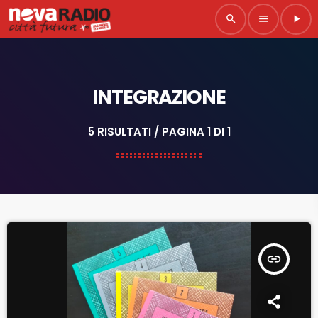
search
menu
play_arrow
INTEGRAZIONE
5 RISULTATI / PAGINA 1 DI 1
insert_link