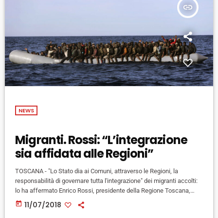
insert_link
NEWS
Migranti. Rossi: “L’integrazione
sia affidata alle Regioni”
TOSCANA - "Lo Stato dia ai Comuni, attraverso le Regioni, la
responsabilità di governare tutta l'integrazione" dei migranti accolti:
lo ha affermato Enrico Rossi, presidente della Regione Toscana,
intervenendo ad una trasmissione tv su Rai3. Secondo Rossi, i
today
11/07/2018
Comuni dovrebbero operare "trovando gli alloggi, usando i