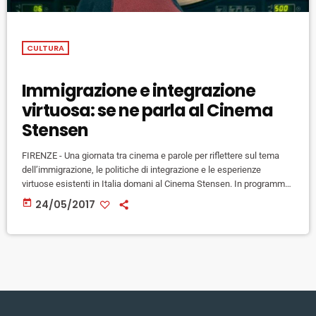
CULTURA
Immigrazione e integrazione
virtuosa: se ne parla al Cinema
Stensen
FIRENZE - Una giornata tra cinema e parole per riflettere sul tema
dell’immigrazione, le politiche di integrazione e le esperienze
virtuose esistenti in Italia domani al Cinema Stensen. In programma
due documentari e una tavola rotonda. Si comincia alle ore 19 con
today
24/05/2017
‘La trasferta’ (Ita 2017, 20') della giovane regista fiorentina Marta
Innocenti (presente in sala) che racconta l’esperienza di un gruppo
di profughi accolti in una struttura del Mugello […]