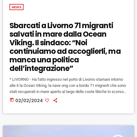
NEWS
Sbarcati a Livorno 71 migranti
salvati in mare dalla Ocean
Viking. Il sindaco: “Noi
continuiamo ad accoglierli, ma
manca una politica
dell’integrazione”
* LIVORNO - Ha fatto ingresso nel porto di Livorno stamani intorno
alle 6 la Ocean Viking, la nave ong con a bordo 71 migranti che sono
stati recuperati in mare aperto al largo delle coste libiche lo scorso
29 gennaio, al termine di un viaggio di quasi 1.200 chilometri durato
today
02/02/2024
tre giorni e tre notti. Alle 6:30 ha regolarmente attraccato alla Calata
Carrara mentre a banchina ad attendere la […]