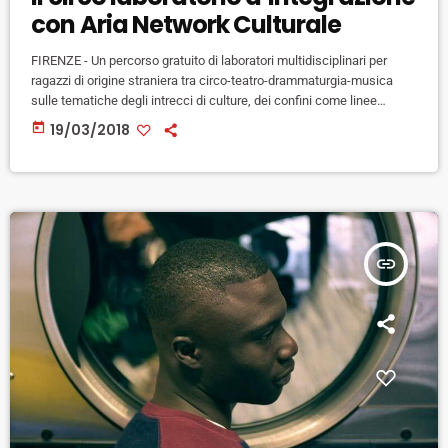
con Aria Network Culturale
FIRENZE - Un percorso gratuito di laboratori multidisciplinari per
ragazzi di origine straniera tra circo-teatro-drammaturgia-musica
sulle tematiche degli intrecci di culture, dei confini come linee
impermanenti, della ricchezza delle contaminazioni culturali. È “Le
today
19/03/2018
Vie del Circo. Caleidoscopio, il mondo a rovescio per ritornare dritto”
il progetto che Aria Network Culturale in collaborazione con Altro
Circo propone da aprile e maggio al circolo Exfila. Il percorso si
svilupperà in due mesi […]
insert_link