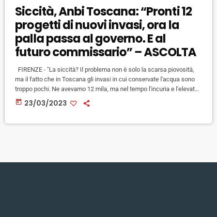
Siccità, Anbi Toscana: “Pronti 12
progetti di nuovi invasi, ora la
palla passa al governo. E al
futuro commissario” – ASCOLTA
FIRENZE - "La siccità? Il problema non è solo la scarsa piovosità,
ma il fatto che in Toscana gli invasi in cui conservate l'acqua sono
troppo pochi. Ne avevamo 12 mila, ma nel tempo l'incuria e l'elevato
costo di manutenzione ne hanno portato all'abbandono e così or ne
today
23/03/2023
sono rimasti 2.000". Così Marco Bottino, presidente Anbi Toscana,
l'associazione regionale dei Consorzi di Bonifica, all'indomani della
Giornata mondiale dell'acqua che […]