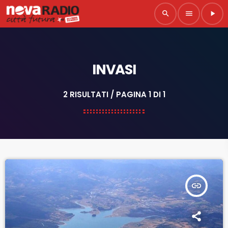
search
menu
play_arrow
INVASI
2 RISULTATI / PAGINA 1 DI 1
insert_link