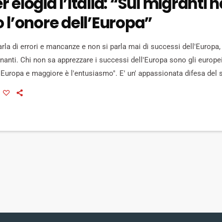
 elogia l’Italia: “Sui migranti h
 l’onore dell’Europa”
arla di errori e mancanze e non si parla mai di successi dell'Europa,
anti. Chi non sa apprezzare i successi dell'Europa sono gli europei.
l'Europa e maggiore è l'entusiasmo". E' un' appassionata difesa de
ata oggi a Firenze dal presidente della commissione Ue Jean Claud
rola nel salone dei 500 di Palazzo Vecchio che ospita […]