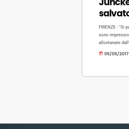
Juncker
salvato
FIRENZE - "Si p
sono impression
allontanate dal
quella pronunci
05/05/2017
today
prendendo la pa