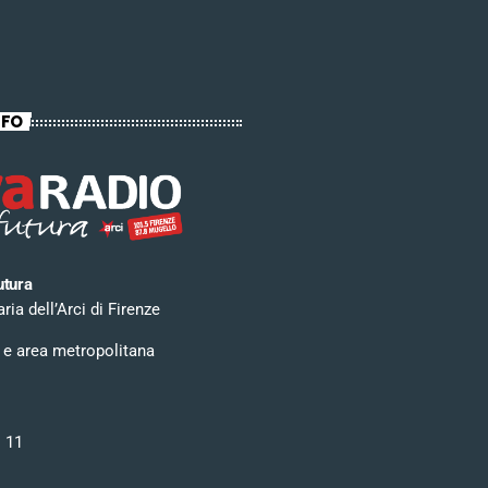
NFO
utura
ia dell’Arci di Firenze
 e area metropolitana
i 11