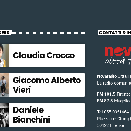
KERS
CONTATTI & I
Claudia Crocco
Novaradio Città F
Giacomo Alberto
La radio comunitar
Vieri
FM 101.5
Firenze
FM 87.8
Mugello
Daniele
Tel 055 0351664
Bianchini
Piazza de’ Ciomp
50122 Firenze