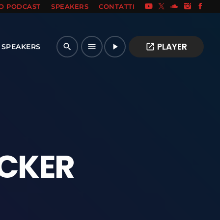
IO PODCAST
SPEAKERS
CONTATTI
PLAYER
open_in_new
search
menu
play_arrow
SPEAKERS
NCKER