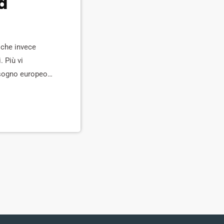
a
 che invece
 Più vi
l sogno europeo
e Juncker,