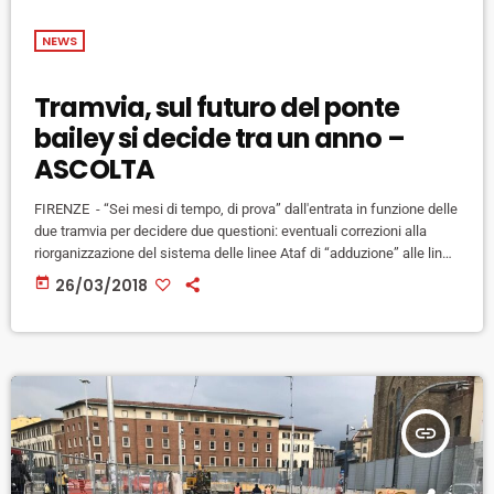
NEWS
Tramvia, sul futuro del ponte
bailey si decide tra un anno –
ASCOLTA
FIRENZE - “Sei mesi di tempo, di prova” dall'entrata in funzione delle
due tramvia per decidere due questioni: eventuali correzioni alla
riorganizzazione del sistema delle linee Ataf di “adduzione” alle linee
della tramvia, e il futuro della viabilità da Statuto a Careggi, ed in
today
26/03/2018
particolare se il ponte tramviario su via dello Statuto sarà sufficiente
a “reggere” i flussi verso l'ospedale cittadino, oppure se sarà
necessario trasformare il ponte bailey […]
insert_link