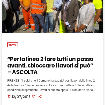
NEWS
“Per la linea 2 fare tutti un passo
avanti, sbloccare i lavori si può”
– ASCOLTA
FIRENZE - "I soldi che il Comune ha pagato" per i lavori della linea 2
della tramvia "devono essere sbloccati per mettere tutte le ditte in
condizioni di riprendere i lavori di questa opera". Lo ha detto Dario
Nardella, sindaco di Firenze, incontrando al cantiere di viale Belfiore i
today
12/07/2018
rappresentanti delle aziende del subappalto, che hanno sospeso i
lavori per i gravi ritardi nei pagamenti da parte dell'appaltatrice