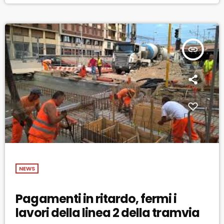
Grandi Lavori […]
insert_link
NEWS
Pagamenti in ritardo, fermi i
lavori della linea 2 della tramvia