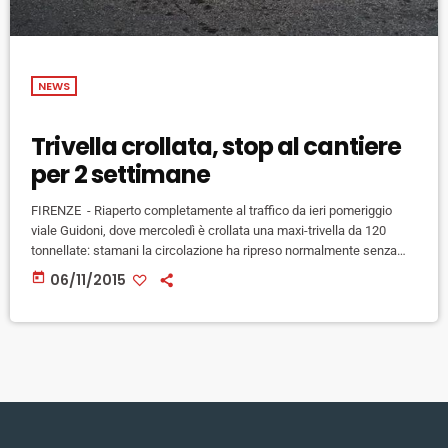
NEWS
Trivella crollata, stop al cantiere
per 2 settimane
FIRENZE - Riaperto completamente al traffico da ieri pomeriggio
viale Guidoni, dove mercoledì è crollata una maxi-trivella da 120
tonnellate: stamani la circolazione ha ripreso normalmente senza
gravi disagi. La carreggiata è stata liberata e l'asfalto ripristinato.
today
06/11/2015
Fermi invece i lavori, dopo che la Asl ha decretato il blocco dell'uso
di macchinari in attesa di chiarire la cause del crollo, mentre la
procura ha aperto un fascicolo di indagine. Al […]