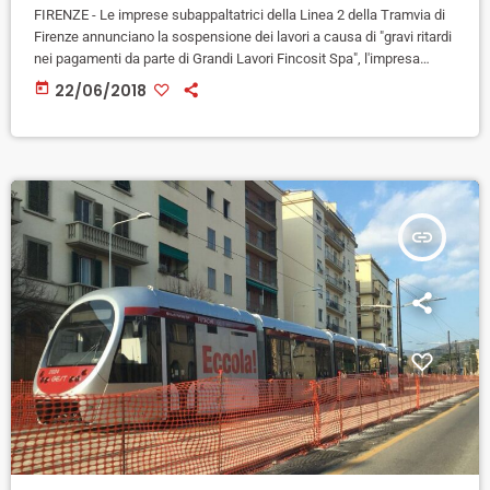
FIRENZE - Le imprese subappaltatrici della Linea 2 della Tramvia di
Firenze annunciano la sospensione dei lavori a causa di "gravi ritardi
nei pagamenti da parte di Grandi Lavori Fincosit Spa", l'impresa
esecutrice. Tale situazione "determina pesantissimi riflessi sulle
today
22/06/2018
aziende e sulle maestranze e pone incertezza in ordine al
completamento dell'opera", scrivono in una nota Consorzio Stabile
Gst, Calenzano Asfalti, Jacini Srl, Ies Fratelli Massai, Varvarito
Lavori. "Le subappaltatrici - […]
insert_link