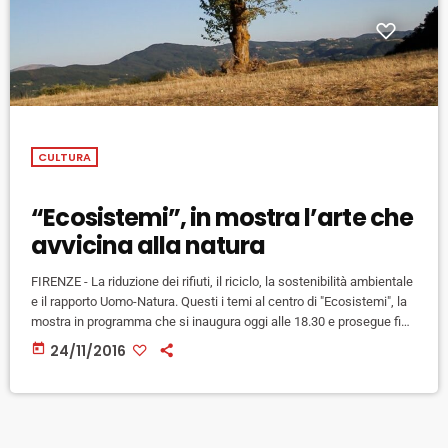
CULTURA
“Ecosistemi”, in mostra l’arte che
avvicina alla natura
FIRENZE - La riduzione dei rifiuti, il riciclo, la sostenibilità ambientale
e il rapporto Uomo-Natura. Questi i temi al centro di "Ecosistemi", la
mostra in programma che si inaugura oggi alle 18.30 e prosegue fino
al 28 Febbraio 2017 presso la Fondazione Biagiotti Progetto Arte (via
today
24/11/2016
delle Belle Donne 39/r – Firenze) acura di Carlotta Mazzoli e Silvia
Bellotti. Attraverso le opere di otto artisti internazionali Ecosistemi
punta a far […]