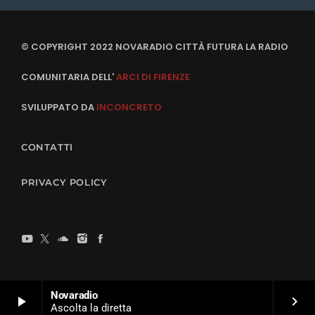
© COPYRIGHT 2022 NOVARADIO CITTÀ FUTURA LA RADIO
COMUNITARIA DELL'
ARCI DI FIRENZE
SVILUPPATO DA
INCONCRETO
CONTATTI
PRIVACY POLICY
Novaradio
play_arrow
keyboard_arrow_right
Ascolta la diretta