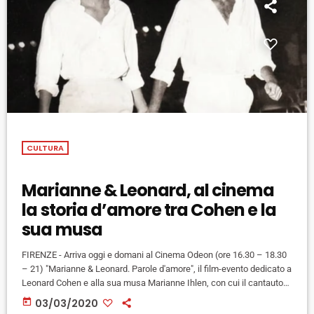
CULTURA
Marianne & Leonard, al cinema
la storia d’amore tra Cohen e la
sua musa
FIRENZE - Arriva oggi e domani al Cinema Odeon (ore 16.30 – 18.30
– 21) "Marianne & Leonard. Parole d'amore", il film-evento dedicato a
Leonard Cohen e alla sua musa Marianne Ihlen, con cui il cantautore
canadese ebbe una breve ma intesa relazione agli inizio degli anni
today
03/03/2020
'60. Nata nel particolare scenario dell'isola greca di Hydra, ai tempi