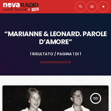
search
menu
play_arrow
“MARIANNE & LEONARD. PAROLE
D’AMORE”
1 RISULTATO / PAGINA 1 DI 1
insert_link