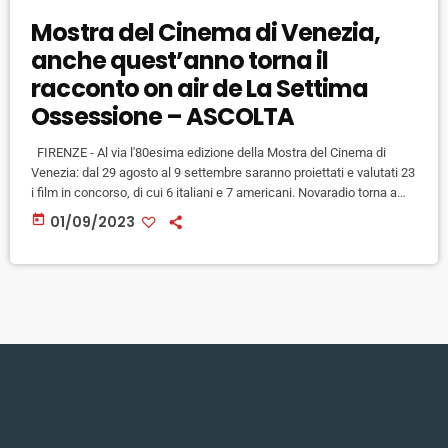
Mostra del Cinema di Venezia,
anche quest’anno torna il
racconto on air de La Settima
Ossessione – ASCOLTA
FIRENZE - Al via l'80esima edizione della Mostra del Cinema di
Venezia: dal 29 agosto al 9 settembre saranno proiettati e valutati 23
i film in concorso, di cui 6 italiani e 7 americani. Novaradio torna a
raccontarvi, i film e i protagonisti di questa edizione della mostra
today
01/09/2023
ogni giorno alle 16.45 con una diretta telefonica dedicata: in
collegamento da Venezia Daniele Marseglia, che commenterà in
anteprima il meglio […]