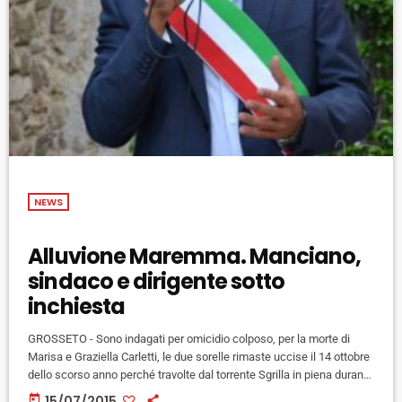
NEWS
Alluvione Maremma. Manciano,
sindaco e dirigente sotto
inchiesta
GROSSETO - Sono indagati per omicidio colposo, per la morte di
Marisa e Graziella Carletti, le due sorelle rimaste uccise il 14 ottobre
dello scorso anno perché travolte dal torrente Sgrilla in piena durante
l'alluvione ai Guinzoni della Marsiliana in Maremma, il sindaco di
today
15/07/2015