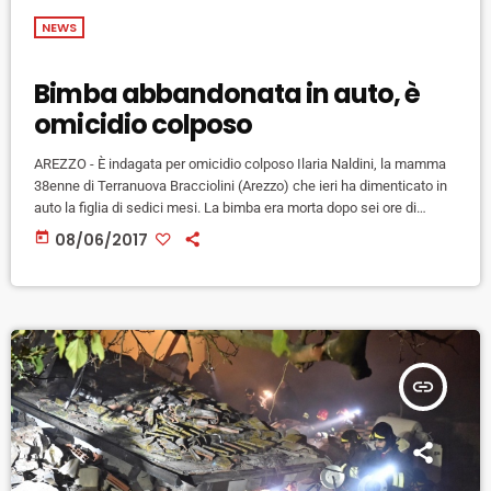
NEWS
Bimba abbandonata in auto, è
omicidio colposo
AREZZO - È indagata per omicidio colposo Ilaria Naldini, la mamma
38enne di Terranuova Bracciolini (Arezzo) che ieri ha dimenticato in
auto la figlia di sedici mesi. La bimba era morta dopo sei ore di
permanenza nell'abitacolo surriscaldato della Lancia Y posteggiata
today
08/06/2017
davanti al comune di Castelfranco di Sopra dove la donna lavora. Il
pm Andrea Claudiani ha escluso l'ipotesi d'accusa di abbandono di
minore non avendo rilevato, dalla ricostruzione […]
insert_link