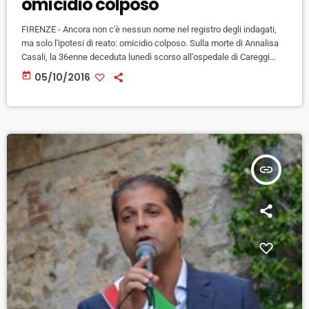
omicidio colposo
FIRENZE - Ancora non c'è nessun nome nel registro degli indagati,
ma solo l'ipotesi di reato: omicidio colposo. Sulla morte di Annalisa
Casali, la 36enne deceduta lunedì scorso all'ospedale di Careggi
poche ore dopo aver partorito in modo naturale un bambino, la
today
05/10/2016
procura di Firenze ha aperto un'inchiesta dopo la notizia apparsa ieri
sul quotidiano La Nazione. L'azienda ospedaliera, che non aveva
segnalato il fatto alla procura, ha avviato una […]
insert_link