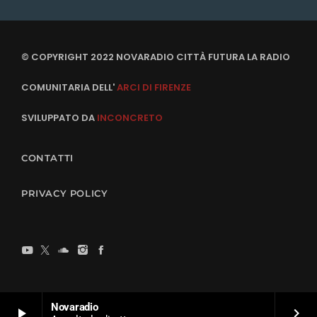
© COPYRIGHT 2022 NOVARADIO CITTÀ FUTURA LA RADIO
COMUNITARIA DELL'
ARCI DI FIRENZE
SVILUPPATO DA
INCONCRETO
CONTATTI
PRIVACY POLICY
Novaradio
play_arrow
keyboard_arrow_right