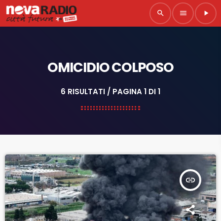
search
menu
play_arrow
OMICIDIO COLPOSO
6 RISULTATI / PAGINA 1 DI 1
insert_link