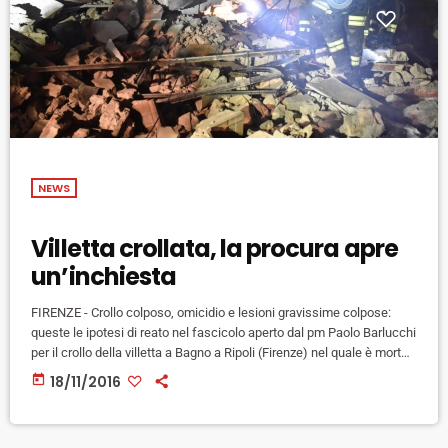
NEWS
Villetta crollata, la procura apre
un’inchiesta
FIRENZE - Crollo colposo, omicidio e lesioni gravissime colpose:
queste le ipotesi di reato nel fascicolo aperto dal pm Paolo Barlucchi
per il crollo della villetta a Bagno a Ripoli (Firenze) nel quale è morta
una donna e sono rimasti feriti il marito e le figlie. Carabinieri e vigili
today
18/11/2016
del fuoco sono stati incaricati dal pm di verificare le cause dell'
esplosione che, comunque, è sicuramente riconducibile ad una fuga
[…]