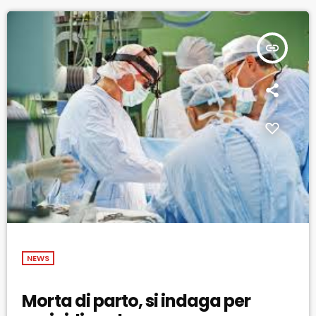
insert_link
NEWS
Morta di parto, si indaga per