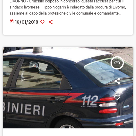
LIVORNO - Omicidio colposo in concorso: questa l'accusa per cui il
sindaco livornese Filippo Nogarin è indagato dalla procura di Livorno,
assieme al capo della protezione civile comunale e comandante
della polizia municipale di Livorno Riccardo Pucciarelli, per le
today
16/01/2018
responsabilità legate alla gestione dell'emergenza alluvione che ha
colpito la città il 10 settembre scorso causando 8 vittime. La
conferma è arrivata ieri sera dallo stesso primo cittadino, in un post
[…]
insert_link