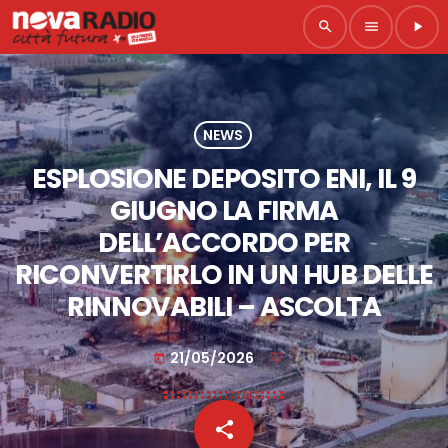
search
menu
play_arrow
NEWS
ESPLOSIONE DEPOSITO ENI, IL 9
GIUGNO LA FIRMA
DELL’ACCORDO PER
RICONVERTIRLO IN UN HUB DELLE
RINNOVABILI – ASCOLTA
21/05/2026
today
share
email