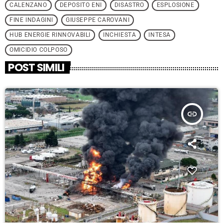
CALENZANO
DEPOSITO ENI
DISASTRO
ESPLOSIONE
FINE INDAGINI
GIUSEPPE CAROVANI
HUB ENERGIE RINNOVABILI
INCHIESTA
INTESA
OMICIDIO COLPOSO
POST SIMILI
insert_link