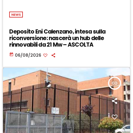
NEWS
Deposito Eni Calenzano, intesa sulla
riconversione: nascerà un hub delle
rinnovabili da 21 Mw – ASCOLTA
today
06/08/2026
insert_link