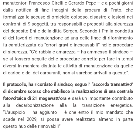
manutentori Francesco Cirelli e Gerardo Pepe – e a pochi giorni
dalla notifica di fine indagini della procura di Prato, che
formalizza le accuse di omicidio colposo, disastro e lesioni nei
confronti di 9 soggetti, tra responsabili e preposti alla sicurezza
del deposito Eni e della ditta Sergen. Secondo i Pm la condotta
di dei lavori di manutenzione ad una delle linee di rifornimento
fu caratterizzata da “errori gravi e inescusabili” nelle procedure
di sicurezza. “C’è rabbia e amarezza – ha ammesso il sindaco –
se si fossero seguite delle procedure corrette per fare in tempi
diversi in maniera distinta le attività di manutenzione da quelle
di carico e del dei carburanti, non si sarebbe arrivati a questo”.
Il protocollo, ha ricordato il sindaco, segue l’ “accordo transattivo”
di dicembre scorso che stabilisce la realizzazione di una centrale
fotovoltaica di 21 megawatt/ora
e sarà un importante contributo
alla decarbonizzazione alla la transizione energetica.
“L’auspicio – ha aggiunto – è che entro il mio mandato che
scade nel 2029, si possa avere realizzato almeno in parte
questo hub delle rinnovabili”.