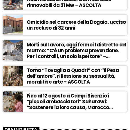
rinnovabili da 21 Mw – ASCOLTA
Omicidio nel carcere della Dogaia, ucciso
un recluso di 32 anni
Morti sul lavoro, oggi fermo il distretto del
marmo: “C’è un problema prevenzione.
Per i controlli, un solo ispettore” –
ASCOLTA
Torna “Tovaglia a Quadri” con “Il Pesa
dell’amore”, riflessione su sessualità,
moralità e arte – ASCOLTA
Fino al 12 agosto a Campi Bisenzio i
“piccoli ambasciatori” Saharawi:
“Sostenere la loro causa, Marocco
sempre più invadente” – ASCOLTA
ORA IN DIRETTA