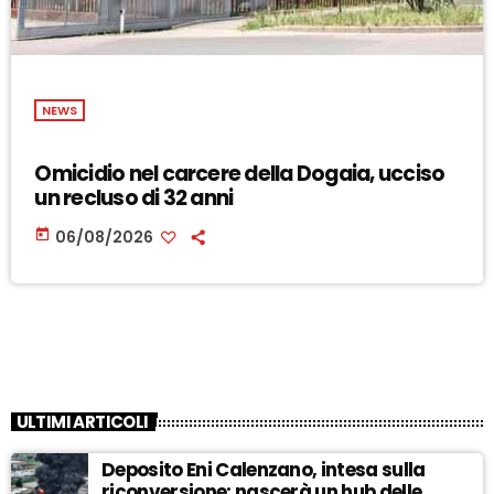
NEWS
Omicidio nel carcere della Dogaia, ucciso
un recluso di 32 anni
today
06/08/2026
ULTIMI ARTICOLI
Deposito Eni Calenzano, intesa sulla
riconversione: nascerà un hub delle