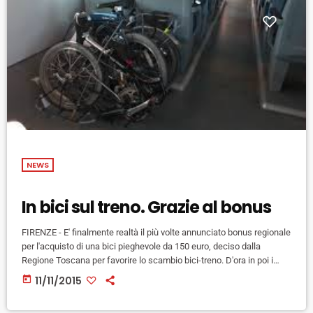
NEWS
In bici sul treno. Grazie al bonus
FIRENZE - E' finalmente realtà il più volte annunciato bonus regionale
per l'acquisto di una bici pieghevole da 150 euro, deciso dalla
Regione Toscana per favorire lo scambio bici-treno. D'ora in poi i
residenti in Toscana abbonati al servizio ferroviario regionale che
today
11/11/2015
hanno acquistato o acquisteranno entro il giugno 2016 una bici
pieghevole potranno ricevere il bonus, spendibile per l'acquisto di