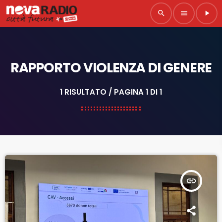
search
menu
play_arrow
RAPPORTO VIOLENZA DI GENERE
1 RISULTATO / PAGINA 1 DI 1
insert_link