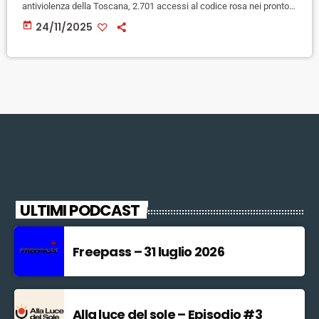
antiviolenza della Toscana, 2.701 accessi al codice rosa nei pronto
soccorso, 400 in più rispetto all'anno precedente, con episodi in
today
24/11/2025
crescita soprattutto tra giovanissimi e anziani. Questi alcuni dei dati
che emergono dal 17/o rapporto sulla Violenza di genere in Toscana,
presentato oggi nella sede della Regione. "Sono 5.670 […]
ULTIMI PODCAST
Freepass – 31 luglio 2026
Alla luce del sole – Episodio #3