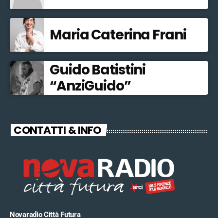
Maria Caterina Frani
Guido Batistini
“AnziGuido”
CONTATTI & INFO
Novaradio Città Futura