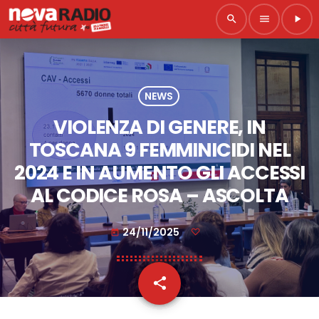
search
menu
play_arrow
NEWS
VIOLENZA DI GENERE, IN
TOSCANA 9 FEMMINICIDI NEL
2024 E IN AUMENTO GLI ACCESSI
AL CODICE ROSA – ASCOLTA
24/11/2025
today
share
email