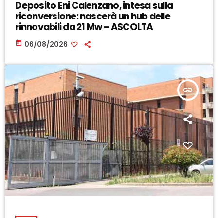
Deposito Eni Calenzano, intesa sulla
riconversione: nascerà un hub delle
rinnovabili da 21 Mw – ASCOLTA
today
06/08/2026
insert_link