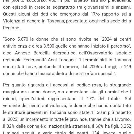
nei pronto soccorso, 400 in più rispetto all’anno precedente,
con episodi in crescita soprattutto tra giovanissimi e anziani.
Questi alcuni dei dati che emergono dal 17/o rapporto sulla
Violenza di genere in Toscana, presentato oggi nella sede della
Regione.
“Sono 5.670 le donne che si sono rivolte nel 2024 ai centri
antiviolenza e circa 3.500 quelle che hanno iniziato il percorso”,
dice Agnese Bardelli, ricercatrice dell’Osservatorio sociale
regionale Federsanità-Anci Toscana. “I femminicidi in Toscana
sono stati nove, portando il numero, dal 2006 ad oggi, a 149
donne che hanno lasciato dietro di sé 51 orfani speciali”.
Per quanto riguarda gli accessi al codice rosa, la stragrande
maggioranza sono donne, ma aumentano sia gli uomini che i
minori, quest’ultimi rappresentano il 17% del totale. Sul
versante dei centri antiviolenza, le donne che hanno contattato
le strutture presenti in Toscana sono state 1.130 in più rispetto
al 2023, un incremento in tutte le province, tranne che a Livorno.
Il 32% delle donne è di nazionalità straniera, il 66% ha figli, 3.252
i minori seguiti a vario titolo dai centri. 134, invece, quelle