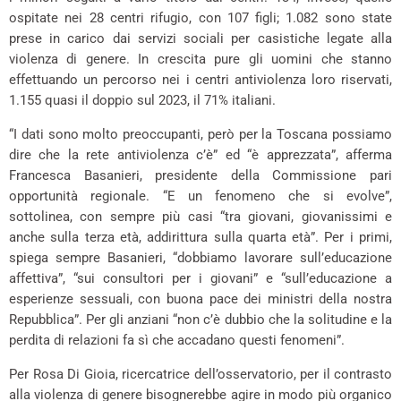
ospitate nei 28 centri rifugio, con 107 figli; 1.082 sono state
prese in carico dai servizi sociali per casistiche legate alla
violenza di genere. In crescita pure gli uomini che stanno
effettuando un percorso nei i centri antiviolenza loro riservati,
1.155 quasi il doppio sul 2023, il 71% italiani.
“I dati sono molto preoccupanti, però per la Toscana possiamo
dire che la rete antiviolenza c’è” ed “è apprezzata”, afferma
Francesca Basanieri, presidente della Commissione pari
opportunità regionale. “E un fenomeno che si evolve”,
sottolinea, con sempre più casi “tra giovani, giovanissimi e
anche sulla terza età, addirittura sulla quarta età”. Per i primi,
spiega sempre Basanieri, “dobbiamo lavorare sull’educazione
affettiva”, “sui consultori per i giovani” e “sull’educazione a
esperienze sessuali, con buona pace dei ministri della nostra
Repubblica”. Per gli anziani “non c’è dubbio che la solitudine e la
perdita di relazioni fa sì che accadano questi fenomeni”.
Per Rosa Di Gioia, ricercatrice dell’osservatorio, per il contrasto
alla violenza di genere bisognerebbe agire in modo più organico