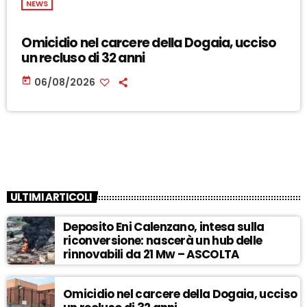
NEWS
Omicidio nel carcere della Dogaia, ucciso
un recluso di 32 anni
today
06/08/2026
ULTIMI ARTICOLI
Deposito Eni Calenzano, intesa sulla
riconversione: nascerà un hub delle
rinnovabili da 21 Mw – ASCOLTA
Omicidio nel carcere della Dogaia, ucciso