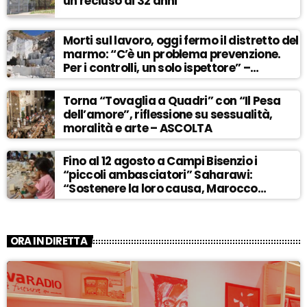
un recluso di 32 anni
Morti sul lavoro, oggi fermo il distretto del
marmo: “C’è un problema prevenzione.
Per i controlli, un solo ispettore” –
ASCOLTA
Torna “Tovaglia a Quadri” con “Il Pesa
dell’amore”, riflessione su sessualità,
moralità e arte – ASCOLTA
Fino al 12 agosto a Campi Bisenzio i
“piccoli ambasciatori” Saharawi:
“Sostenere la loro causa, Marocco
sempre più invadente” – ASCOLTA
ORA IN DIRETTA