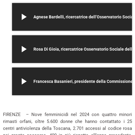
play_arrow
Agnese Bardelli, ricercatrice dell’Osse
play_arrow
Rosa Di Gioia, ricercatrice Osservatorio Sociale della Regione
play_arrow
Francesca Basanieri, president
–
FIRENZE – Nove femminicidi nel 2024 con quattro minori
rimasti orfani, oltre 5.600 donne che hanno contattato i 25
centri antiviolenza della Toscana, 2.701 accessi al codice rosa