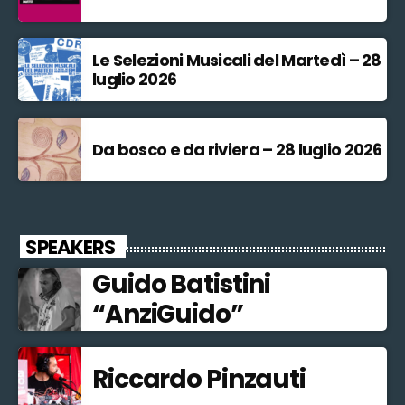
Le Selezioni Musicali del Martedì – 28
luglio 2026
Da bosco e da riviera – 28 luglio 2026
SPEAKERS
Guido Batistini
“AnziGuido”
Riccardo Pinzauti