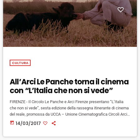
CULTURA
All’Arci Le Panche torna il cinema
con “L’Italia che non si vede”
FIRENZE - Il Circolo Le Panche e Arci Firenze presentano “L’Italia
che non si vede”, sesta edizione della rassegna itinerante di cinema
del reale, promossa da UCCA – Unione Cinematografica Circoli Arci,
che da stasera al 18 aprile e per il secondo anno consecutivo si
today
14/03/2017
ferma nel circolo di via Caccini. In proiezione quest'anno un David di
Donatello come “S is for Stanley” di Alex Infascelli (alle Panche
l'11/04) e […]