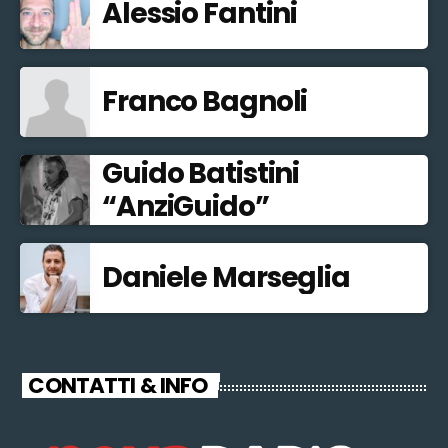
Alessio Fantini
Franco Bagnoli
Guido Batistini
“AnziGuido”
Daniele Marseglia
CONTATTI & INFO