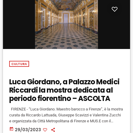
CULTURA
Luca Giordano, a Palazzo Medici
Riccardi la mostra dedicata al
periodo fiorentino – ASCOLTA
FIRENZE - “Luca Giordano. Maestro barocco a Firenze”, è la mostra
curata da Riccardo Lattuada, Giuseppe Scavizzi e Valentina Zucchi
e organizzata da Città Metropolitana di Firenze e MUS.E con il
sostegno di Business Strategies, in programma a Palazzo Medici
today
29/03/2023
Riccardi dal 30 marzo al 5 settembre 2023. L'esposizione è centrata