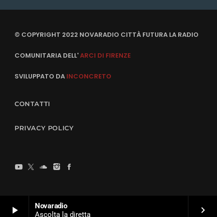
© COPYRIGHT 2022 NOVARADIO CITTÀ FUTURA LA RADIO
COMUNITARIA DELL'
ARCI DI FIRENZE
SVILUPPATO DA
INCONCRETO
CONTATTI
PRIVACY POLICY
Novaradio
play_arrow
keyboard_arrow_right
Ascolta la diretta