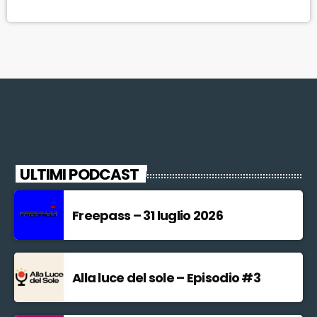
sull’attività fiorentina di Giordano (nel 1682-1683 e nel 1685-1686),
fra gli artisti più virtuosi e prolifici del Barocco […]
ULTIMI PODCAST
Freepass – 31 luglio 2026
Alla luce del sole – Episodio #3