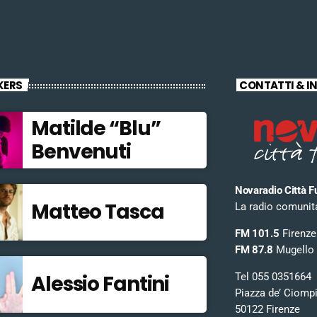
KERS
CONTATTI & I
Matilde “Blu”
Benvenuti
Novaradio Città F
Matteo Tasca
La radio comunitar
FM 101.5
Firenze
FM 87.8
Mugello
Tel 055 0351664
Alessio Fantini
Piazza de’ Ciomp
50122 Firenze