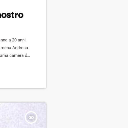
mostro
anna a 20 anni
 romena Andreaa
issima camera di
o, sotto un
insert_link