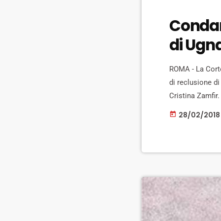
Condann
di Ugn
ROMA - La Corte
di reclusione d
Cristina Zamfir.
consiglio. La vi
28/02/2018
today
viadotto ad […]