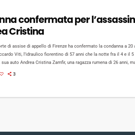
na confermata per l’assassin
a Cristina
rte di assise di appello di Firenze ha confermato la condanna a 20 
ccardo Viti, l’idraulico fiorentino di 57 anni che la notte fra il 4 e il
la sua auto Andrea Cristina Zamfir, una ragazza rumena di 26 anni, m
 e fragile, che si prostituiva alle Cascine. La condusse a Ugnano so
3