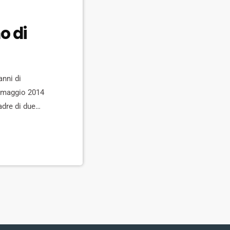
o di
anni di
 5 maggio 2014
adre di due
tto un […]