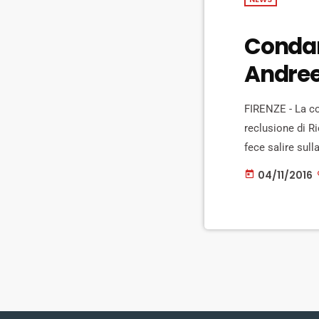
Condan
Andree
FIRENZE - La co
reclusione di Ri
fece salire sul
bambini, minuta
04/11/2016
today