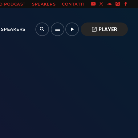
IO PODCAST
SPEAKERS
CONTATTI
PLAYER
open_in_new
search
menu
play_arrow
SPEAKERS
I