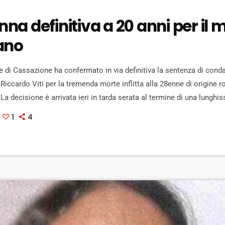
a definitiva a 20 anni per il 
ano
 di Cassazione ha confermato in via definitiva la sentenza di cond
i Riccardo Viti per la tremenda morte inflitta alla 28enne di origine
 La decisione è arrivata ieri in tarda serata al termine di una lungh
ttima si prostituiva in strada vene portata dal Viti in un luogo isolat
1
4