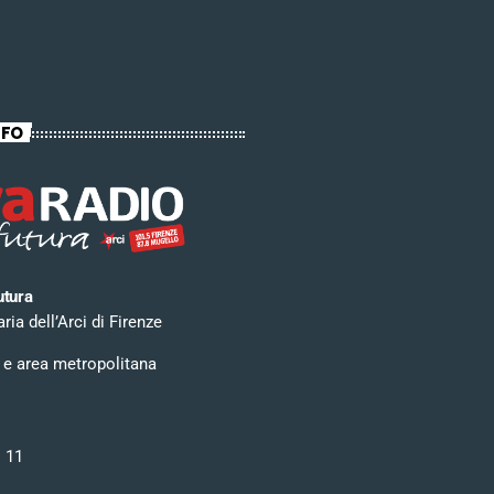
NFO
utura
ia dell’Arci di Firenze
 e area metropolitana
i 11