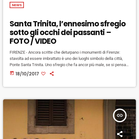
NEWS
Santa Trinita, l’ennesimo sfregio
sotto gli occhi dei passanti –
FOTO / VIDEO
FIRENZE - Ancora scritte che deturpano i monumenti di Firenze:
stavolta ad essere imbrattato è uno dei luoghi simbolo della città,
Ponte Santa Trinita. Uno sfregio che fa ancor più male, se si pensa
che è stato perpetrato senza pudore, mentre il ponte era affollato di
today
18/10/2017
tanti tra fiorentini e turisti, e che gli autori dell'incivile gesto si sono
allontanati praticamente indisturbati, liberi perfino di firmare la loro
"impresa" su […]
insert_link