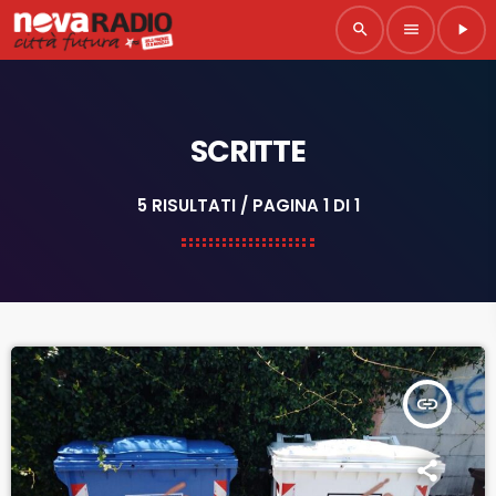
search
menu
play_arrow
SCRITTE
5 RISULTATI / PAGINA 1 DI 1
insert_link