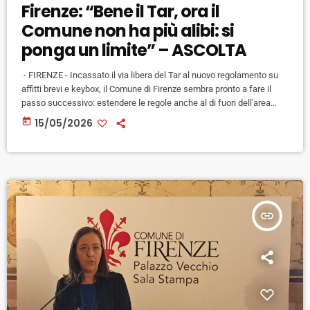
Firenze: “Bene il Tar, ora il
Comune non ha più alibi: si
ponga un limite” – ASCOLTA
- FIRENZE - Incassato il via libera del Tar al nuovo regolamento su
affitti brevi e keybox, il Comune di Firenze sembra pronto a fare il
passo successivo: estendere le regole anche al di fuori dell'area
Unesco. La sindaca Sara Funaro ieri l'aha detto chiaramente: "La
today
15/05/2026
delibera è pronta, aspettavamo solo l'esito di queste sentenze".
Anche lo studio commissionato al professor Filippo Celata
dell'Università di Roma sull' analisi delle "zone […]
insert_link