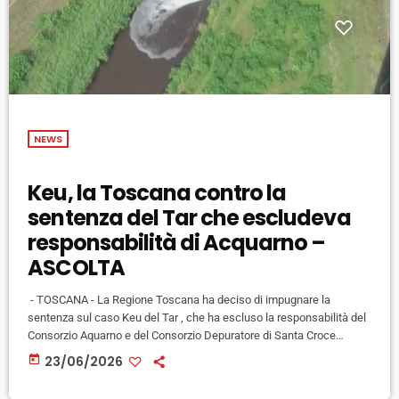
NEWS
Keu, la Toscana contro la
sentenza del Tar che escludeva
responsabilità di Acquarno –
ASCOLTA
- TOSCANA - La Regione Toscana ha deciso di impugnare la
sentenza sul caso Keu del Tar , che ha escluso la responsabilità del
Consorzio Aquarno e del Consorzio Depuratore di Santa Croce
sull'Arno (PI), i quali, secondo la pronuncia, non sarebbero quindi
today
23/06/2026
tenuti a partecipare alla bonifica dei siti contaminati". Così la
federazione di Firenze di Sinistra Italiana. Soddisfazione è stata