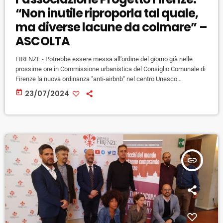
“Non inutile riproporla tal quale,
ma diverse lacune da colmare” –
ASCOLTA
FIRENZE - Potrebbe essere messa all'ordine del giorno già nelle
prossime ore in Commissione urbanistica del Consiglio Comunale di
Firenze la nuova ordinanza "anti-airbnb" nel centro Unesco
annunciata nei giorni scorsi dalla giunta: la sindaca Funaro e la sua
today
23/07/2024
maggioranza intendono infatti accelerare i tempi per la
riapprovazione e l'inserimento nel POC (piano operativo), dopo che il
Tar ha dichiarato che la norma non poteva essere valida proprio
perché "sospesa" […]
insert_link