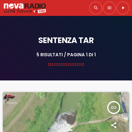
search
menu
play_arrow
SENTENZA TAR
5 RISULTATI / PAGINA 1 DI 1
insert_link