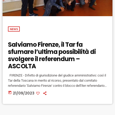
NEWS
Salviamo Firenze, il Tar fa
sfumare l’ultima possibilità di
svolgere il referendum –
ASCOLTA
FIRENZE - Difetto di giurisdizione del giudice amministrativo: così il
Tar della Toscana in merito al ricorso, presentato dal comitato
referendario 'Salviamo Firenze' contro il blocco dell'iter referendario
promosso in materia di urbanistica. In particolare il ricorso era stato
today
21/09/2023
promosso contro le due ordinanze del sindaco Dario Nardella del 31
maggio e del 31 luglio scorsi. "Una pacifica giurisprudenza delle
Sezioni unite della Corte di Cassazione - si legge […]