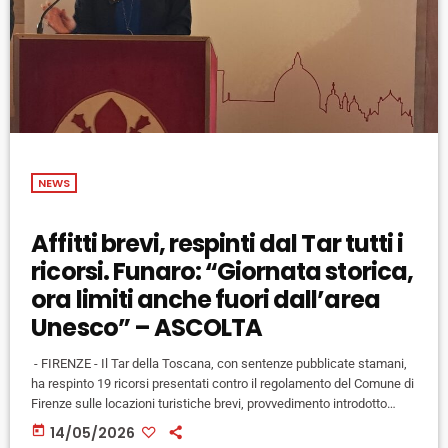
NEWS
Affitti brevi, respinti dal Tar tutti i
ricorsi. Funaro: “Giornata storica,
ora limiti anche fuori dall’area
Unesco” – ASCOLTA
- FIRENZE - Il Tar della Toscana, con sentenze pubblicate stamani,
ha respinto 19 ricorsi presentati contro il regolamento del Comune di
Firenze sulle locazioni turistiche brevi, provvedimento introdotto
dall'amministrazione comunale con l'obiettivo dichiarato di limitare
today
14/05/2026
l'overtourism nel centro storico. I ricorsi erano stati presentati da