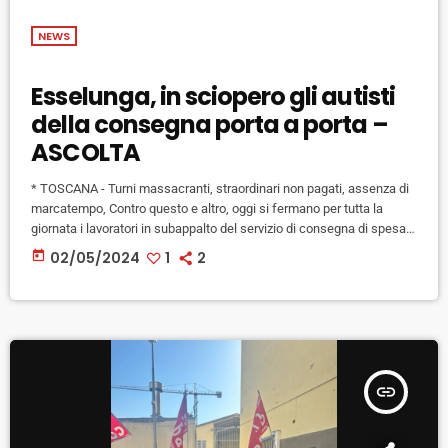
NEWS
Esselunga, in sciopero gli autisti
della consegna porta a porta –
ASCOLTA
* TOSCANA - Turni massacranti, straordinari non pagati, assenza di
marcatempo, Contro questo e altro, oggi si fermano per tutta la
giornata i lavoratori in subappalto del servizio di consegna di spesa a
domicilio del gruppo Esselunga. Dei presidi sono stati organizzati
today
02/05/2024
1
2
davanti ai depositi di Campi Bisenzio (FI), Porcari (LU) e Livorno. "Per
essere il primo sciopero, c'è stata una buona risposta: a Campi circa
35 dei 70 lavoratori hanno […]
insert_link