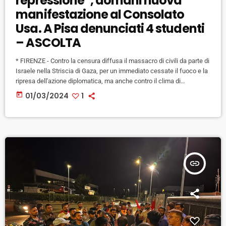
repressione”, domani nuova
manifestazione al Consolato
Usa. A Pisa denunciati 4 studenti
– ASCOLTA
* FIRENZE - Contro la censura diffusa il massacro di civili da parte di
Israele nella Striscia di Gaza, per un immediato cessate il fuoco e la
ripresa dell'azione diplomatica, ma anche contro il clima di
repressione evidenziato dalle cariche sulle manifestazioni di venerdì
today
01/03/2024
1
scorso in Toscana. Si torna in piazza domani anche a Firenze (come
a Pisa, alle 14 di domani, qui il link) a otto giorni dalla manganellate
[…]
insert_link