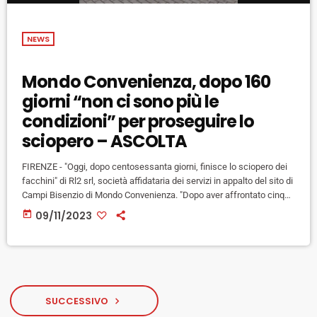
NEWS
Mondo Convenienza, dopo 160
giorni “non ci sono più le
condizioni” per proseguire lo
sciopero – ASCOLTA
FIRENZE - "Oggi, dopo centosessanta giorni, finisce lo sciopero dei
facchini" di Rl2 srl, società affidataria dei servizi in appalto del sito di
Campi Bisenzio di Mondo Convenienza. "Dopo aver affrontato cinque
mesi di presidio permanente, la resistenza ad una ventina di
today
09/11/2023
sgomberi, le manganellate, il caldo di agosto ed ora anche un
alluvione l'assemblea ha valutato che non ci sono più le condizioni
per proseguire". Così in una nota […]
SUCCESSIVO
navigate_next