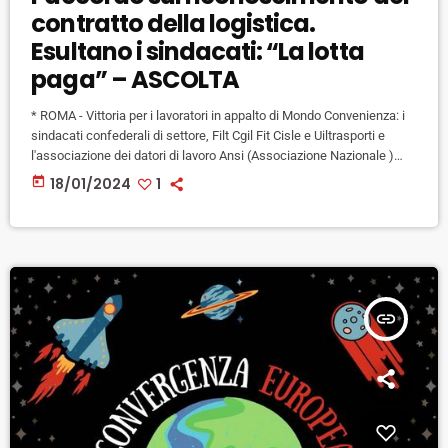
contratto della logistica.
Esultano i sindacati: “La lotta
paga” – ASCOLTA
* ROMA - Vittoria per i lavoratori in appalto di Mondo Convenienza: i
sindacati confederali di settore, Filt Cgil Fit Cisle e Uiltrasporti e
l'associazione dei datori di lavoro Ansi (Associazione Nazionale )
hanno annunciato l'accordo che sancisce, a partire dal 1° marzo
today
18/01/2024
1
prossimo, del passaggio di tutti i lavoratori delle ditte in appalto di
Mondo Convenienza dall'attuale CCNL multiservizi a quello della
logistica. Un passo in avanti importantissimo che […]
insert_link