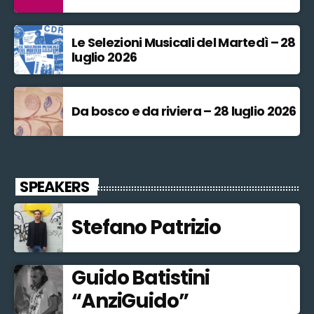
Le Selezioni Musicali del Martedì – 28
luglio 2026
Da bosco e da riviera – 28 luglio 2026
SPEAKERS
Stefano Patrizio
Guido Batistini
“AnziGuido”