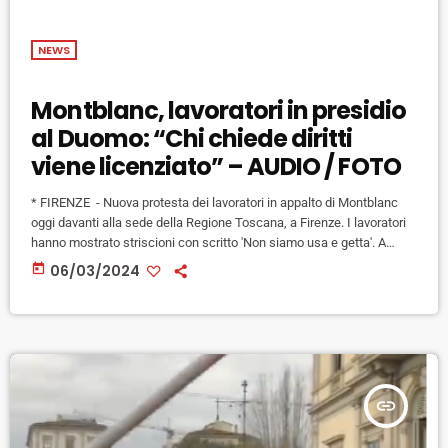
NEWS
Montblanc, lavoratori in presidio
al Duomo: “Chi chiede diritti
viene licenziato” – AUDIO / FOTO
* FIRENZE - Nuova protesta dei lavoratori in appalto di Montblanc
oggi davanti alla sede della Regione Toscana, a Firenze. I lavoratori
hanno mostrato striscioni con scritto 'Non siamo usa e getta'. A
coordinare la protesta Luca Toscano dei Si Cobas: "Qui ci sono 60
today
06/03/2024
lavoratori che dopo anni di sfruttamento e precarietà, lavoro grigio o
addirittura nero si sono trovati a essere diventati un esubero - ha
detto -. […]
insert_link