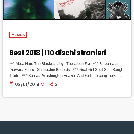
MUSICA
Best 2018 | I 10 dischi stranieri
*** Akua Naru The Blackest Joy - The Urban Era - *** Fatoumata
Diawara Fenfo - Shanachie Records - *** Goat Girl Goat Girl - Rough
Trade - *** Kamasi Washington Heaven And Earth - Young Turks -
*** Marc Ribot Songs of Resistance 1942-2018 - ANTI- Records -
today
02/01/2019
2
*** Mark Lanegan & Duke Garwood With Animals - Heavenly
Recordings - *** Nine Inch Nails Bad Witch - Capitol Records […]