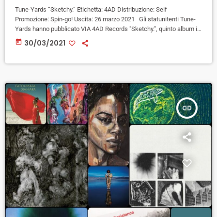
Tune-Yards “Sketchy.” Etichetta: 4AD Distribuzione: Self
Promozione: Spin-go! Uscita: 26 marzo 2021 Gli statunitenti Tune-
Yards hanno pubblicato VIA 4AD Records "Sketchy.", quinto album in
studio composto da 11 tracce e anticipato dai singoli "Nowhere,
today
30/03/2021
man" e "Hold Yourself.", quest'ultimo accompagnato da un video
diretto e animato dal Basa Studio. La genesi di "Sketchy" ha origine
dal precedente album del 2018 "I Can Feel You Creep Into My Private
Life", […]
insert_link