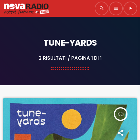
search
menu
play_arrow
TUNE-YARDS
2 RISULTATI / PAGINA 1 DI 1
insert_link