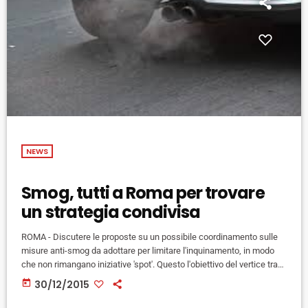
NEWS
Smog, tutti a Roma per trovare
un strategia condivisa
ROMA - Discutere le proposte su un possibile coordinamento sulle
misure anti-smog da adottare per limitare l'inquinamento, in modo
che non rimangano iniziative 'spot'. Questo l'obiettivo del vertice tra
governo, governatori regionali e i sindaci delle maggiori città
today
30/12/2015
convocata oggi al ministero dell'Ambiente dal ministro Gian Luca
Galletti. Tra le richieste di Regioni e Comuni, interventi strutturali