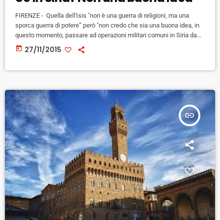
FIRENZE - Quella dell'Isis "non è una guerra di religioni, ma una
sporca guerra di potere” però "non credo che sia una buona idea, in
questo momento, passare ad operazioni militari comuni in Siria da
parte dell'Ue". Parole dell'Alto rappresentante per la politica estera e
today
27/11/2015
di difesa della Ue, Federica Mogherini, intervenuta stamani Palazzo
Vecchio alla seconda e ultima giornata di riunione del gruppo
speciale Mediterraneo e Medio Oriente dell'assemblea […]
insert_link