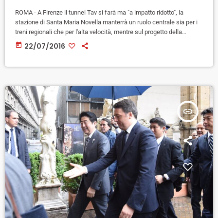
ROMA - A Firenze il tunnel Tav si farà ma "a impatto ridotto", la
stazione di Santa Maria Novella manterrà un ruolo centrale sia per i
treni regionali che per l'alta velocità, mentre sul progetto della
stazione sotterranea Tav progettata dall'architetto Norman Foster è
today
22/07/2016
stata decisa una “rivalutazione tecnica del progetto". E' quanto
emerso in sintesi nel summit Tav che si è svolto ieri a Roma tra tra
Ferrovie, governo, […]
insert_link