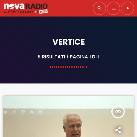
search
menu
play_arrow
VERTICE
9 RISULTATI / PAGINA 1 DI 1
insert_link