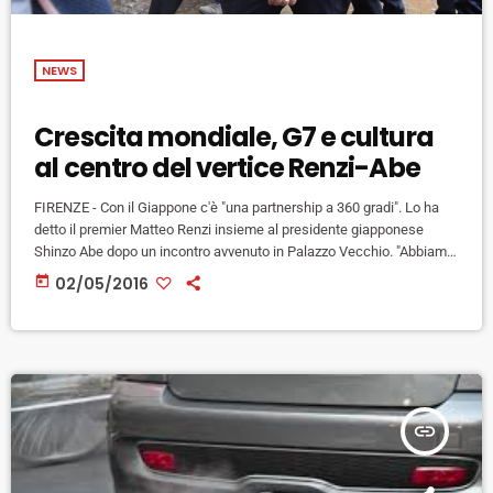
NEWS
Crescita mondiale, G7 e cultura
al centro del vertice Renzi-Abe
FIRENZE - Con il Giappone c'è "una partnership a 360 gradi". Lo ha
detto il premier Matteo Renzi insieme al presidente giapponese
Shinzo Abe dopo un incontro avvenuto in Palazzo Vecchio. "Abbiamo
discusso anche degli investimenti in Italia - ha detto Renzi - a
today
02/05/2016
cominciare da quello di Hitachi, delle cooperazioni e collaborazioni
aperte", nonché "delle opportunità che si aprono di scambi
economici", ma anche di scambi culturali, questo - […]
insert_link