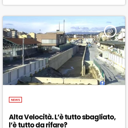
l'intento della Regione Toscana, secondo le parole del governatore
Enrico Rossi in vista dell'incontro in programma oggi […]
insert_link
NEWS
Alta Velocità. L’è tutto sbagliato,
l’è tutto da rifare?