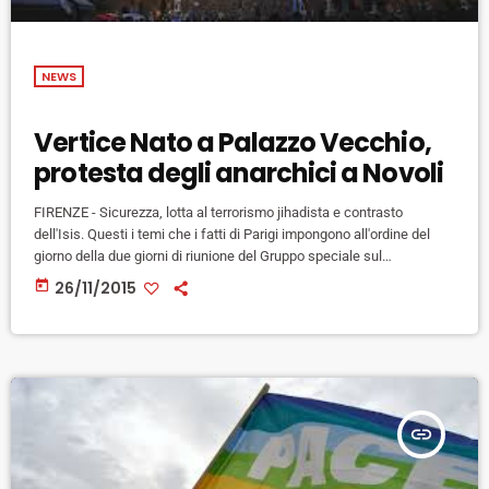
NEWS
Vertice Nato a Palazzo Vecchio,
protesta degli anarchici a Novoli
FIRENZE - Sicurezza, lotta al terrorismo jihadista e contrasto
dell'Isis. Questi i temi che i fatti di Parigi impongono all'ordine del
giorno della due giorni di riunione del Gruppo speciale sul
Mediterraneo della Nato, in corso da questa mattina a Palazzo
today
26/11/2015
Vecchio. Ospiti 40 delegazioni parlamentari dei paesi dell'alleanza
atlantica, del Mediorente e dell'Africa settentrionale. Ad aprire i lavori
il sindaco Nardella, che ha richiamato “l'importanza del dialogo” per
affrontare […]
insert_link