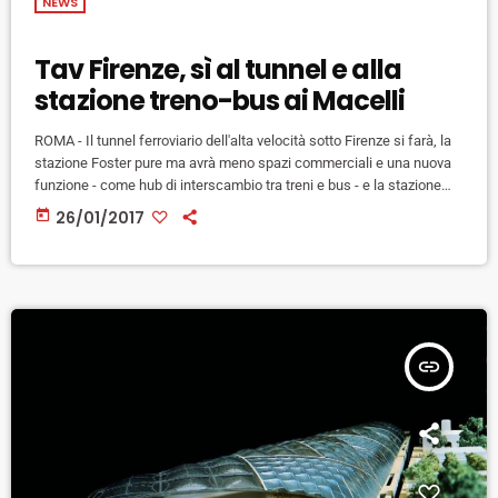
NEWS
Tav Firenze, sì al tunnel e alla
stazione treno-bus ai Macelli
ROMA - Il tunnel ferroviario dell'alta velocità sotto Firenze si farà, la
stazione Foster pure ma avrà meno spazi commerciali e una nuova
funzione - come hub di interscambio tra treni e bus - e la stazione
Firenze Santa Maria Novella rimarrà centrale. Dopo mesi all'insegna
today
26/01/2017
della "project review" invocata a giugno scorso dal sindaco Dario
Nardella e appoggiata dal governo (allora guidato da Renzi),
l'incontro di ieri a Roma […]
insert_link