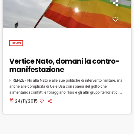
NEWS
Vertice Nato, domani la contro-
manifestazione
FIRENZE - No alla Nato e alle sue politiche di intervento militare, ma
anche alle complicità di Ue e Usa con i paesi del golfo che
alimentano i conflitti e foraggiano l'Isis e gli altri gruppi terroristici.
Alla viglia della due giorni che riunirà a Firenze il gruppo speciale
today
24/11/2015
Mediterraneo e Medio oriente dell’assemblea parlamentare della
Nato, il movimento non violento e pacifista chiama a raccolta chi si
oppone a […]