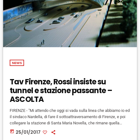
NEWS
Tav Firenze, Rossi insiste su
tunnel e stazione passante –
ASCOLTA
FIRENZE - "Mi attendo che oggi si vada sulla linea che abbiamo io ed
il sindaco Nardella, di fare il sottoattraversamento di Firenze, e poi
collegare la stazione di Santa Maria Novella, che rimane quella
centrale, con una stazione da realizzarsi sul sottoattraversamento
today
25/01/2017
stesso, per non essere bypassati dai treni dell'Alta velocità". Questo