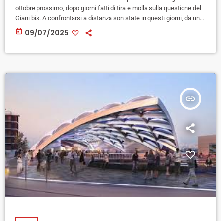
ottobre prossimo, dopo giorni fatti di tira e molla sulla questione del
Giani bis. A confrontarsi a distanza son state in questi giorni, da un
lato le lettere di circoli Pd e sindaci toscani a sostegno della
today
09/07/2025
ricandidatura del governatore uscente e autorevoli "endorsement"
come quello della Cgil, dall'altro gli inviti alla prudenza dalla dirigenza
del PD, impegnata a […]
insert_link