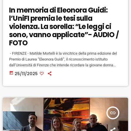
In memoria di Eleonora Guidi:
l’UniFI premia le tesi sulla
violenza. La sorella: “Le leggi ci
sono, vanno applicate”- AUDIO /
FOTO
- FIRENZE - Matilde Mortelli è la vincitrice della prima edizione del
Premio di Laurea “Eleonora Guidi”, il riconoscimento istituito
dall’Università di Firenze che intende ricordare la giovane donna
vittima di femminicidio a Rufina lo scorso 8 febbraio. L’iniziativa
today
25/11/2025
rappresenta l’evento principale del ciclo di appuntamenti organizzati
dall’Ateneo in occasione della Giornata internazionale per
l’eliminazione della violenza contro le donne. Il premio era riservato a
laureate e laureati Unifi che avessero […]
insert_link