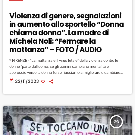
Violenza di genere, segnalazioni
in aumento allo sportello “Donna
chiama donna”. La madre di
Michela Noli: “Fermare la
mattanza” – FOTO / AUDIO
* FIRENZE - "La mattanza e il virus letale" della violenza contro le
donne "parte dall'uomo, se gli uomini cambiano mentalità e
approccio verso la donna forse riusciamo a migliorare e cambiare
qualcosa. E poi dobbiamo denunciare, non bisogna tacere: è
today
22/11/2023
necessario aiutarsi perché per fare un cambiamento bisogna essere
tutti coinvolti". Lo ha detto Paola Alberti, madre di Michela Noli, la
31enne uccisa a Firenze nel 2016 dal suo […]
insert_link