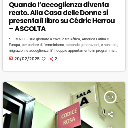
Quando l’accoglienza diventa
reato. Alla Casa delle Donne si
presenta il libro su Cédric Herrou
– ASCOLTA
* FIRENZE - Due giornate a cavallo tra Africa, America Latina e
Europa, per parlare di femminismo, seconde generazioni, e non solo,
migrazioni e accoglienza. E' il doppio appuntamento in programma
nei prossimi giorni alla Casa delle donne di Firenze, presso nell'ex
today
20/02/2025
2
Complesso delle Murate. Si parte domani, venerdì 21 febbraio (ore
17,30) con l'incontro su "Femminismo nero latino-americano" con la
scrittrice italo-brasiliana Claudileia Lemes Dias, autrice del blog
"L’arte […]
insert_link