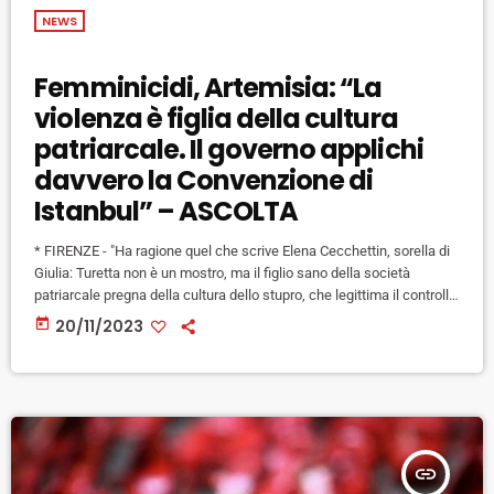
NEWS
Femminicidi, Artemisia: “La
violenza è figlia della cultura
patriarcale. Il governo applichi
davvero la Convenzione di
Istanbul” – ASCOLTA
* FIRENZE - "Ha ragione quel che scrive Elena Cecchettin, sorella di
Giulia: Turetta non è un mostro, ma il figlio sano della società
patriarcale pregna della cultura dello stupro, che legittima il controllo
del telefono, la possessività, il cat calling". A dirlo è Elena Baragli,
today
20/11/2023
presidente di Artemisia - Centro Antiviolenza, associazione che da
anni opera a Firenze e in Toscana a sostegno delle donne e degli
altri soggetti […]
insert_link