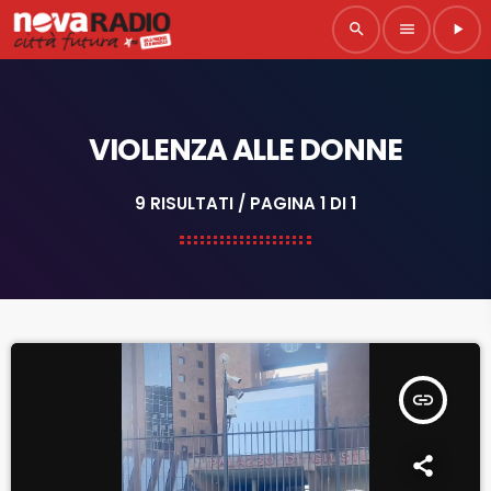
search
menu
play_arrow
VIOLENZA ALLE DONNE
9 RISULTATI / PAGINA 1 DI 1
insert_link