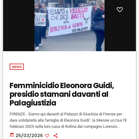
NEWS
Femminicidio Eleonora Guidi,
presidio stamani davanti al
Palagiustizia
FIRENZE - Siamo qui davanti al Palazzo di Giustizia di Firenze per
dare solidarietà alla famiglia di Eleonora Guidi", la 34enne uccisa l'8
febbraio 2025 nella loro casa di Rufina dal compagno Lorenzo
Innocenti, 37 anni, architetto, "perché non vogliamo che questo caso
today
25/03/2026
rimanga in silenzio, vogliamo che venga data più attenzione agli