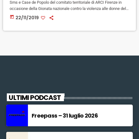
Sms e Case de Popolo del comitato territoriale di ARCI Firenze in
occasione della Gionata nazionale contro la violenza alle donne del
25 novembre. In mattinata, la vicepresidente dell'Arci Marzia Frediani
today
22/11/2019
sarà dalle 9.00 all' IIS "Da Vinci" di via del Terzolle per parlare di
"Hate speech: violenza on line, linguaggio e narrativa dei media"
assieme a Rosa Maria Di […]
ULTIMI PODCAST
Freepass – 31 luglio 2026