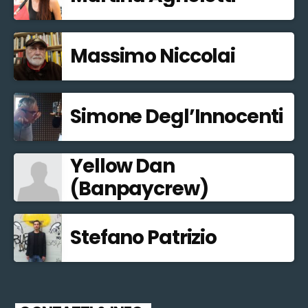
Massimo Niccolai
Simone Degl’Innocenti
Yellow Dan
(Banpaycrew)
Stefano Patrizio