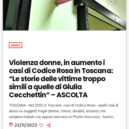
NEWS
Violenza donne, in aumento i
casi di Codice Rosa in Toscana:
“Le storie delle vittime troppo
simili a quelle di Giulia
Cecchettin” – ASCOLTA
TOSCANA - Nel 2022 in Toscana casi di Codice Rosa - quelli cioè di
abusi su soggetti fragili (donne, minori, disabili, anziani) che
vengono trattati con apposi percorso in Pronto Soccorso - hanno
superato quota 3.000 (di cui 2.100 donne), confermando il ritorno
today
23/11/2023
sopra i livelli pre-pandemia, e anche per i primi mesi del 2023 il trend,