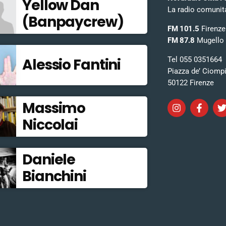
Yellow Dan
La radio comunitar
(Banpaycrew)
FM 101.5
Firenze
FM 87.8
Mugello
Tel 055 0351664
Alessio Fantini
Piazza de’ Ciomp
50122 Firenze
Massimo
Niccolai
Daniele
Bianchini