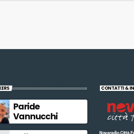
KERS
CONTATTI & I
Paride
Vannucchi
Novaradio Città F