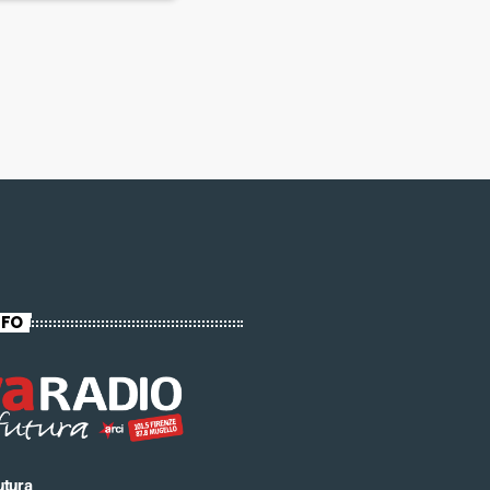
NFO
utura