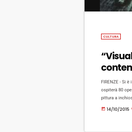
CULTURA
“Visual
conte
FIRENZE - Si è i
ospiterà 80 oper
pittura a inchio
contemporanei t
14/10/2015
today
sociale attuale 