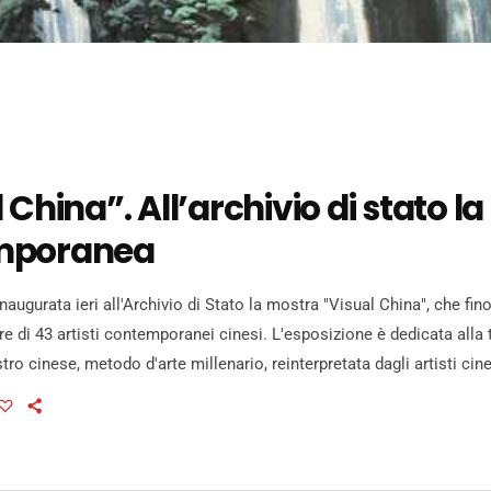
 China”. All’archivio di stato la
mporanea
naugurata ieri all'Archivio di Stato la mostra "Visual China", che fin
e di 43 artisti contemporanei cinesi. L'esposizione è dedicata alla 
stro cinese, metodo d'arte millenario, reinterpretata dagli artisti cin
ra cui Fan Yang, Ni Mazeren e Li Yang. I dipinti a inchiostro raccont
da un punto di vista culturale della Cina. Tra […]