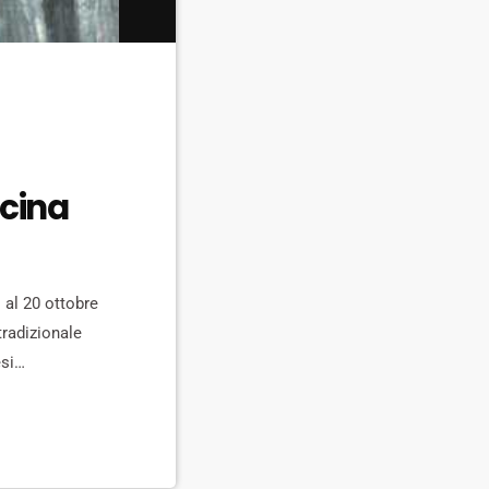
 cina
o al 20 ottobre
tradizionale
esi
ano la realtà