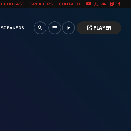
IO PODCAST
SPEAKERS
CONTATTI
PLAYER
open_in_new
search
menu
play_arrow
SPEAKERS