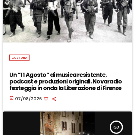
CULTURA
Un “11 Agosto” di musica resistente,
podcast e produzioni originali. Novaradio
festeggia in onda la Liberazione di Firenze
today
07/08/2026
insert_link