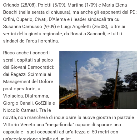
Orlando (28/08), Poletti (5/09), Martina (1/09) e Maria Elena
Boschi (nella serata di chiusura), ma anche gli esponenti del PD;
Orfini, Cuperlo, Civati, D’Alema e i leader sindacali tra cui
Susanna Camusso (9/09) e Luigi Angeletti (26/08), oltre ai
vertici della giunta regionale, da Rossi a Saccardi, e tutti i
sindaci dell’area fiorentina.
Ricco anche i concerti
serali, ospitati sul palco
dei Giovani Democratici:
dai Ragazzi Scimmia ai
Management del Dolore
post operatorio, a
Violacida, Diaframma,
Giorgio Canali, Go!Zilla e
Niccolò Carnesi. Tra le
novità, non mancherà di incuriosire la nuove giostra in piazzale
Vittorio Veneto una “mega-fionda” capace di sparare una
capsula e i suoi occupanti ad un’altezza di 50 metri con
un’accelerazione simile ad un jet.