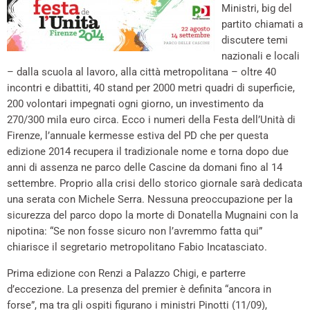
Ministri, big del
partito chiamati a
discutere temi
nazionali e locali
– dalla scuola al lavoro, alla città metropolitana – oltre 40
incontri e dibattiti, 40 stand per 2000 metri quadri di superficie,
200 volontari impegnati ogni giorno, un investimento da
270/300 mila euro circa. Ecco i numeri della Festa dell’Unità di
Firenze, l’annuale kermesse estiva del PD che per questa
edizione 2014 recupera il tradizionale nome e torna dopo due
anni di assenza ne parco delle Cascine da domani fino al 14
settembre. Proprio alla crisi dello storico giornale sarà dedicata
una serata con Michele Serra. Nessuna preoccupazione per la
sicurezza del parco dopo la morte di Donatella Mugnaini con la
nipotina: “Se non fosse sicuro non l’avremmo fatta qui”
chiarisce il segretario metropolitano Fabio Incatasciato.
Prima edizione con Renzi a Palazzo Chigi, e parterre
d’eccezione. La presenza del premier è definita “ancora in
forse”, ma tra gli ospiti figurano i ministri Pinotti (11/09),