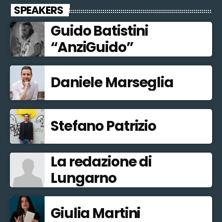
SPEAKERS
Guido Batistini
“AnziGuido”
Daniele Marseglia
Stefano Patrizio
La redazione di
Lungarno
Giulia Martini