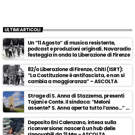
ULTIMI ARTICOLI
Un “11 Agosto” di musica resistente,
podcast e produzioni originali. Novaradio
festeggia in onda la Liberazione di Firenze
82/o Liberazione di Firenze, Chiti (ISRT):
“La Costituzione è antifascista, e non si
cambia a maggioranza” – ASCOLTA
Strage di S. Anna di Stazzema, presenti
Tajani e Conte. Il sindaco: “Meloni
assente? S. Anna aperta tutto l’anno…” –
ASCOLTA
Deposito Eni Calenzano, intesa sulla
riconversione: nascerà un hub delle
rinnovabili da 21 Mw – ASCOLTA