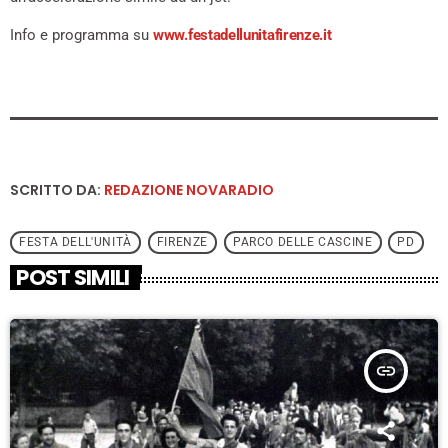
Info e programma su
www.festadellunitafirenze.it
SCRITTO DA:
REDAZIONE NOVARADIO
FESTA DELL'UNITÀ
FIRENZE
PARCO DELLE CASCINE
PD
POST SIMILI
insert_link