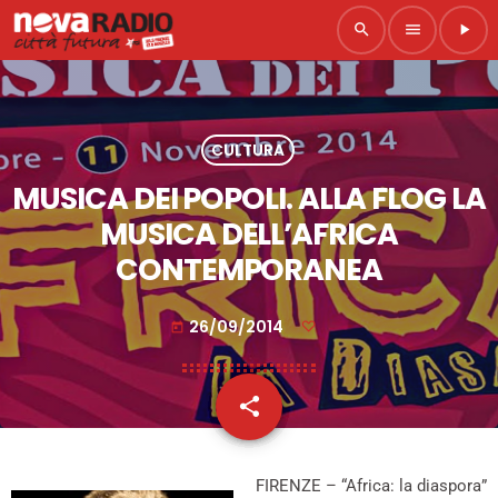
search
menu
play_arrow
CULTURA
MUSICA DEI POPOLI. ALLA FLOG LA
MUSICA DELL’AFRICA
CONTEMPORANEA
26/09/2014
today
share
email
FIRENZE – “Africa: la diaspora”