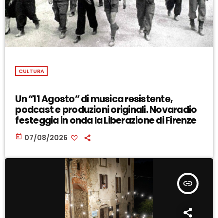
CULTURA
Un “11 Agosto” di musica resistente,
podcast e produzioni originali. Novaradio
festeggia in onda la Liberazione di Firenze
today
07/08/2026
insert_link