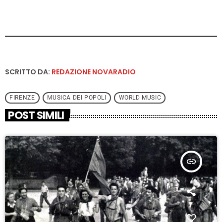
SCRITTO DA:
REDAZIONE NOVARADIO
FIRENZE
MUSICA DEI POPOLI
WORLD MUSIC
POST SIMILI
insert_link