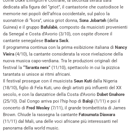
come Duke Ellington e Coltrane, la seconda serata sarà
dedicata alla figura del “griot”, il cantastorie che custodisce le
memorie nei popoli dell’africa occidentale, sul palco la
suonatrice di “kora”, unica griot donna,
Sona Jobarteh
(della
Guinea) e il gruppo
Bafulabè
, composto da musicisti provenienti
da Senegal e Costa d’Avorio (3/10), con ospite d’onore il
cantante senegalese
Badara Seck
.
Il programma continua con la prima esibizione italiana di
Nancy
Vieira
(4/10), la cantante considerata la voce rivelazione della
nuova musica capo-verdiana. Tra le produzioni originali del
festival la
“Taranta nera”
(11/10), spettacolo in cui la pizzica
tarantata si unisce ai ritmi africani.
Il festival prosegue con il musicista
Seun Kuti
dalla Nigeria
(18/10), figlio di Fela Kuti, uno degli artisti più influenti del XX
secolo, e con la danzatrice della Costa d’Avorio
Dobet Gnahore
(25/10). Dal Congo arriva poi l’hip hop di
Baloji
(1/11) e poi il
concerto di
Fred Wesley
(7/11), il grande trombettista di James
Brown. Chiude la rassegna la cantante
Fatoumata Diawara
(11/11) dal Mali, una delle voci africane più interessanti nel
panorama della world music.