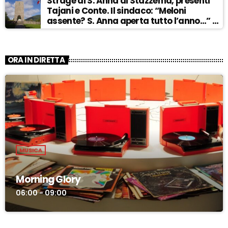
Strage di S. Anna di Stazzema, presenti
Tajani e Conte. Il sindaco: “Meloni
assente? S. Anna aperta tutto l’anno…” –
ASCOLTA
ORA IN DIRETTA
MUSICA
Morning Glory
06:00 - 09:00