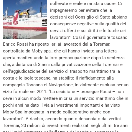
sollevate è reale e mi sta a cuore. Ci
impegneremo per evitare che la
decisoni del Consiglio di Stato abbiano
conseguenze negative sulla qualità dei
servizi offerti e sui diritti e le tutele dei
lavoratori”. Così il governatore toscano
Enrico Rossi ha riposto ieri ai lavoratori della Toremar,
controllata da Moby spa,. che gli hanno inviato una lettera
aperta manifestando la loro preoccupazione dopo la sentenza
che, a distanza di 3 anni dalla privatizzazione della Toremar e
dell’aggiudicazione del servizio di trasporto marittimo tra la
costa e le isole toscane, ha stabilito il riaffidamento alla
compagnia Toscana di Navigazione, inizialmente esclusa per un
vizio formale nel 2011. “La decisione – prosegue Rossi – non
deve in alcun modo mettere in crisi un servizio marittimo che in
pochi anni ha dato il via a investimenti importanti e ha visto
Moby Spa impegnata in modo collaborativo anche con i
lavoratori”. A rischio, secondo quanto denunciato dai vertici
Toremar, 20 milioni di investimenti realizzati negli ultimi tre anni