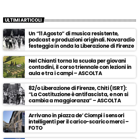
ULTIMI ARTICOLI
Un “11 Agosto” di musica resistente,
podcast e produzioni originali. Novaradio
festeggia in onda la Liberazione di Firenze
Nel Chianti torna la scuola per giovani
contadini, il corso triennale con lezioni in
aula e tra i campi – ASCOLTA
82/o Liberazione di Firenze, Chiti (ISRT):
“La Costituzione è antifascista, e non si
cambia a maggioranza” – ASCOLTA
Arrivano in piazza de’ Ciompi i sensori
intelligenti per il carico-scarico merci –
FOTO