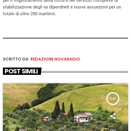
per il miglioramento della flotta e del servizio, comprese la
stabilizzazione degli ex dipendneti e nuove assunzioni per un
totale di oltre 200 maritimi.
SCRITTO DA:
REDAZIONE NOVARADIO
POST SIMILI
insert_link