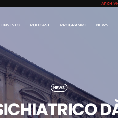
ARCHIV
ALINSESTO
PODCAST
PROGRAMMI
NEWS
NEWS
ICHIATRICO D