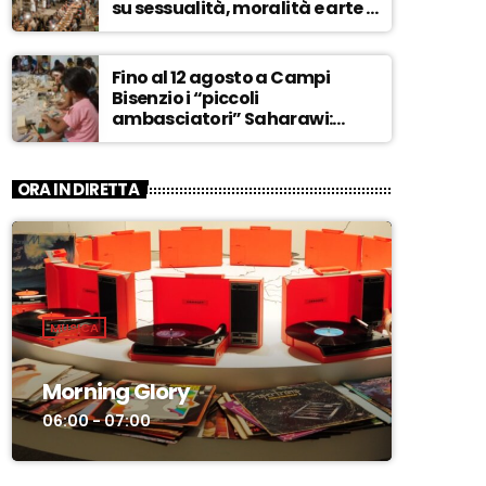
su sessualità, moralità e arte –
ASCOLTA
Fino al 12 agosto a Campi
Bisenzio i “piccoli
ambasciatori” Saharawi:
“Sostenere la loro causa,
Marocco sempre più
invadente” – ASCOLTA
ORA IN DIRETTA
MUSICA
Morning Glory
06:00 - 07:00