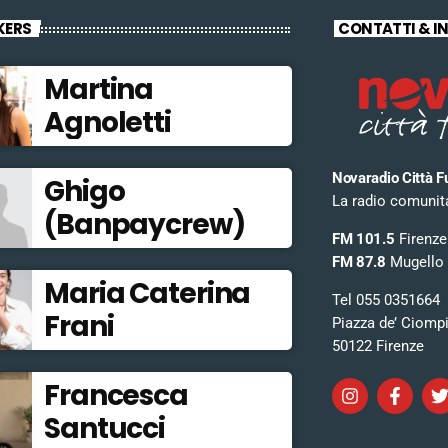
KERS
CONTATTI & I
Martina
Agnoletti
Novaradio Città F
Ghigo
La radio comunitar
(Banpaycrew)
FM 101.5
Firenze
FM 87.8
Mugello
Maria Caterina
Tel 055 0351664
Frani
Piazza de’ Ciomp
50122 Firenze
Francesca
Santucci