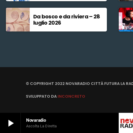
Da bosco e da riviera – 28
luglio 2026
© COPYRIGHT 2022 NOVARADIO CITTÀ FUTURA LA RA
SVILUPPATO DA
INCONCRETO
play_arrow
Novaradio
Ascolta La Diretta