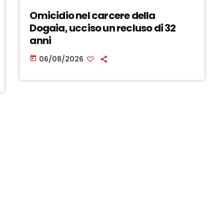
Omicidio nel carcere della
Dogaia, ucciso un recluso di 32
anni
06/08/2026
today