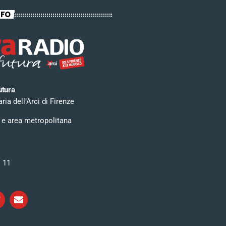
NFO
utura
ia dell’Arci di Firenze
 e area metropolitana
i 11