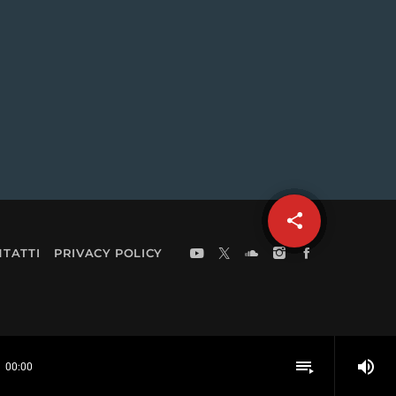
share
email
TATTI
PRIVACY POLICY
volume_up
playlist_play
00:00