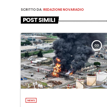
SCRITTO DA:
REDAZIONE NOVARADIO
POST SIMILI
insert_link
NEWS