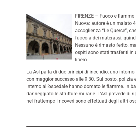
FIRENZE – Fuoco e fiamme nel
Nuova: autore è un malato 49e
accoglienza “Le Querce”, che
fuoco a dei materassi, quindi
Nessuno è rimasto ferito, ma i
ospiti sono stati trasferiti in
libero.
La Asl parla di due principi di incendio, uno intorno
con maggior successo alle 9,30. Sul posto, polizia 
interno all’ospedale hanno domato le fiamme. In bas
danneggiato le strutture murarie. L’Asl prevede di ri
nel frattempo i ricoveri sono effettuati degli altri osp