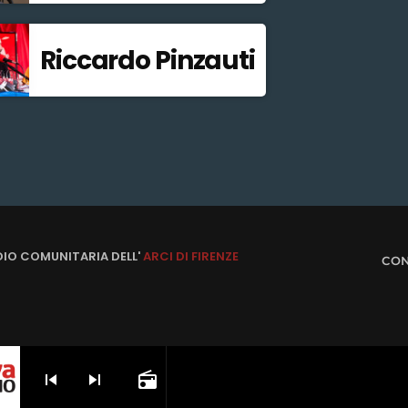
Riccardo Pinzauti
DIO COMUNITARIA DELL'
ARCI DI FIRENZE
CON
skip_previous
skip_next
radio