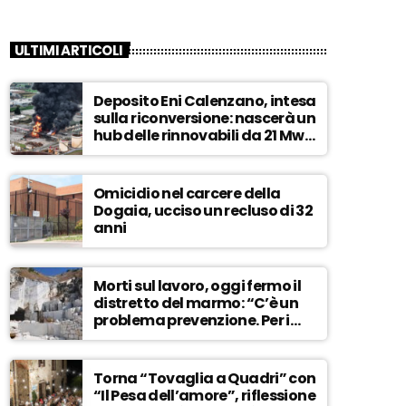
ULTIMI ARTICOLI
Deposito Eni Calenzano, intesa
sulla riconversione: nascerà un
hub delle rinnovabili da 21 Mw –
ASCOLTA
Omicidio nel carcere della
Dogaia, ucciso un recluso di 32
anni
Morti sul lavoro, oggi fermo il
distretto del marmo: “C’è un
problema prevenzione. Per i
controlli, un solo ispettore” –
ASCOLTA
Torna “Tovaglia a Quadri” con
“Il Pesa dell’amore”, riflessione