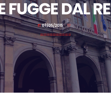
 E FUGGE DAL R
07/05/2015
today