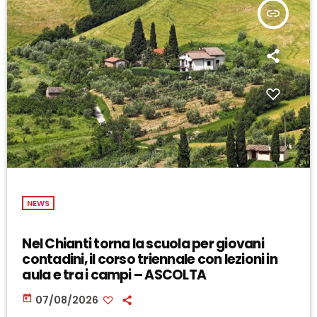
insert_link
NEWS
Nel Chianti torna la scuola per giovani
contadini, il corso triennale con lezioni in
aula e tra i campi – ASCOLTA
today
07/08/2026