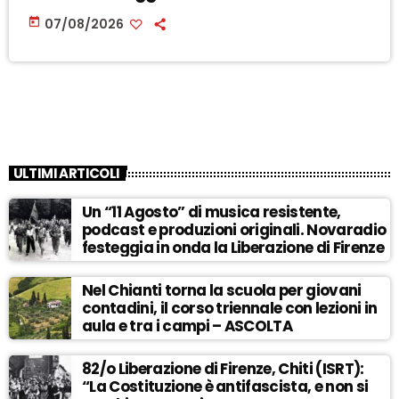
today
07/08/2026
ULTIMI ARTICOLI
Un “11 Agosto” di musica resistente,
podcast e produzioni originali. Novaradio
festeggia in onda la Liberazione di Firenze
Nel Chianti torna la scuola per giovani
contadini, il corso triennale con lezioni in
aula e tra i campi – ASCOLTA
82/o Liberazione di Firenze, Chiti (ISRT):
“La Costituzione è antifascista, e non si