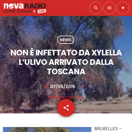
search
menu
play_arrow
NEWS
NON È INFETTATO DA XYLELLA
L’ULIVO ARRIVATO DALLA
TOSCANA
07/05/2015
today
share
email
BRUXELLES –