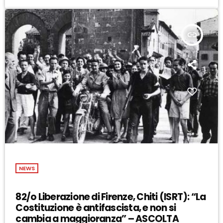
insert_link
NEWS
82/o Liberazione di Firenze, Chiti (ISRT): “La
Costituzione è antifascista, e non si
cambia a maggioranza” – ASCOLTA