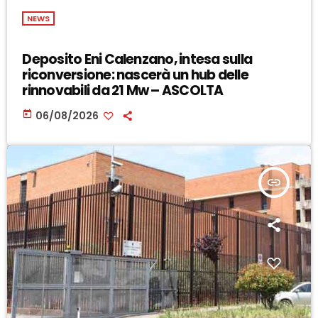
NEWS
Deposito Eni Calenzano, intesa sulla
riconversione: nascerà un hub delle
rinnovabili da 21 Mw – ASCOLTA
today
06/08/2026
insert_link