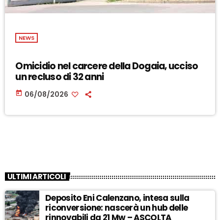
NEWS
Omicidio nel carcere della Dogaia, ucciso
un recluso di 32 anni
today
06/08/2026
ULTIMI ARTICOLI
Deposito Eni Calenzano, intesa sulla
riconversione: nascerà un hub delle
rinnovabili da 21 Mw – ASCOLTA