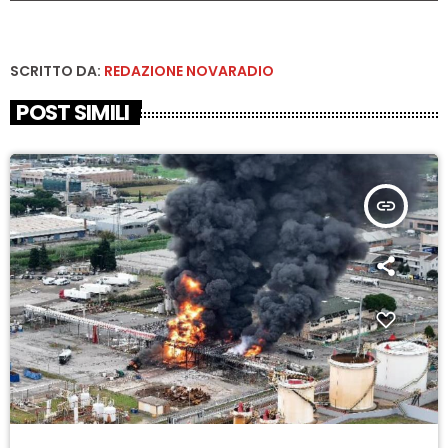
SCRITTO DA:
REDAZIONE NOVARADIO
POST SIMILI
insert_link