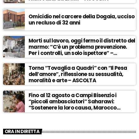
Omicidio nel carcere della Dogaia, ucciso
un recluso di 32 anni
Morti sul lavoro, oggi fermo il distretto del
marmo: “C’è un problema prevenzione.
Per i controlli, un solo ispettore” –
ASCOLTA
Torna “Tovaglia a Quadri” con “Il Pesa
dell’amore”, riflessione su sessualità,
moralità e arte – ASCOLTA
Fino al 12 agosto a Campi Bisenzio i
“piccoli ambasciatori” Saharawi:
“Sostenere la loro causa, Marocco
sempre più invadente” – ASCOLTA
ORA IN DIRETTA