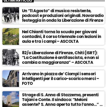
ULTIMI ARTICOLI
Un “11 Agosto” di musica resistente,
podcast e produzioni originali. Novaradio
festeggia in onda la Liberazione di Firenze
Nel Chianti torna la scuola per giovani
contadini, il corso triennale con lezioni in
aula e tra i campi – ASCOLTA
82/o Liberazione di Firenze, Chiti (ISRT):
“La Costituzione è antifascista, e non si
cambia a maggioranza” – ASCOLTA
Arrivano in piazza de’ Ciompi i sensori
intelligenti per il carico-scarico merci –
FOTO
Strage di S. Anna di Stazzema, presenti
Tajani e Conte. Il sindaco: “Meloni
assente? S. Anna aperta tutto l’anno…” –