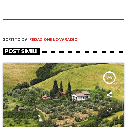
SCRITTO DA:
REDAZIONE NOVARADIO
POST SIMILI
insert_link