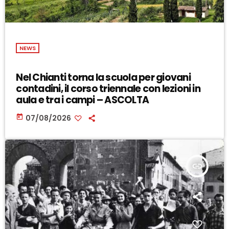
NEWS
Nel Chianti torna la scuola per giovani
contadini, il corso triennale con lezioni in
aula e tra i campi – ASCOLTA
today
07/08/2026
insert_link