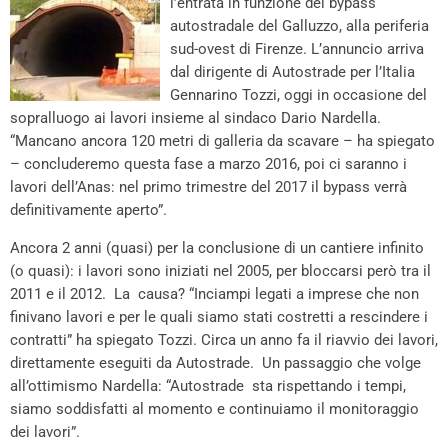
l’entrata in funzione del bypass
autostradale del Galluzzo, alla periferia
sud-ovest di Firenze. L’annuncio arriva
dal dirigente di Autostrade per l’Italia
Gennarino Tozzi, oggi in occasione del
sopralluogo ai lavori insieme al sindaco Dario Nardella.
“Mancano ancora 120 metri di galleria da scavare – ha spiegato
– concluderemo questa fase a marzo 2016, poi ci saranno i
lavori dell’Anas: nel primo trimestre del 2017 il bypass verrà
definitivamente aperto”.
Ancora 2 anni (quasi) per la conclusione di un cantiere infinito
(o quasi): i lavori sono iniziati nel 2005, per bloccarsi però tra il
2011 e il 2012. La causa? “Inciampi legati a imprese che non
finivano lavori e per le quali siamo stati costretti a rescindere i
contratti” ha spiegato Tozzi. Circa un anno fa il riavvio dei lavori,
direttamente eseguiti da Autostrade. Un passaggio che volge
all’ottimismo Nardella: “Autostrade sta rispettando i tempi,
siamo soddisfatti al momento e continuiamo il monitoraggio
dei lavori”.