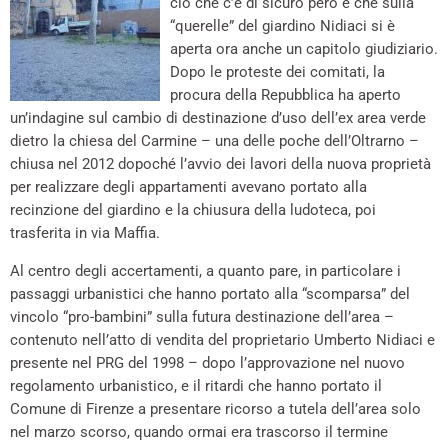
ciò che c’è di sicuro però è che sulla
“querelle” del giardino Nidiaci si è
aperta ora anche un capitolo giudiziario.
Dopo le proteste dei comitati, la
procura della Repubblica ha aperto
un’indagine sul cambio di destinazione d’uso dell’ex area verde
dietro la chiesa del Carmine – una delle poche dell’Oltrarno –
chiusa nel 2012 dopoché l’avvio dei lavori della nuova proprietà
per realizzare degli appartamenti avevano portato alla
recinzione del giardino e la chiusura della ludoteca, poi
trasferita in via Maffia.
Al centro degli accertamenti, a quanto pare, in particolare i
passaggi urbanistici che hanno portato alla “scomparsa” del
vincolo “pro-bambini” sulla futura destinazione dell’area –
contenuto nell’atto di vendita del proprietario Umberto Nidiaci e
presente nel PRG del 1998 – dopo l’approvazione nel nuovo
regolamento urbanistico, e il ritardi che hanno portato il
Comune di Firenze a presentare ricorso a tutela dell’area solo
nel marzo scorso, quando ormai era trascorso il termine