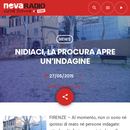
search
menu
play_arrow
NEWS
NIDIACI, LA PROCURA APRE
UN’INDAGINE
27/05/2015
today
share
email
FIRENZE – Al momento, non ci sono né
ipotesi di reato né persone indagate: