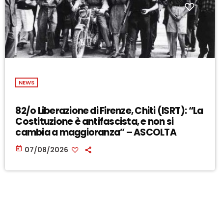
NEWS
82/o Liberazione di Firenze, Chiti (ISRT): “La
Costituzione è antifascista, e non si
cambia a maggioranza” – ASCOLTA
today
07/08/2026