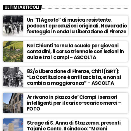
ULTIMI ARTICOLI
Un “11 Agosto” di musica resistente,
podcast e produzioni originali. Novaradio
festeggia in onda la Liberazione di Firenze
Nel Chianti torna la scuola per giovani
contadini, il corso triennale con lezioni in
aula e tra i campi – ASCOLTA
82/o Liberazione di Firenze, Chiti (ISRT):
“La Costituzione è antifascista, e non si
cambia a maggioranza” – ASCOLTA
Arrivano in piazza de’ Ciompi i sensori
intelligenti per il carico-scarico merci –
FOTO
Strage di S. Anna di Stazzema, presenti
Tajani e Conte. Il sindaco: “Meloni