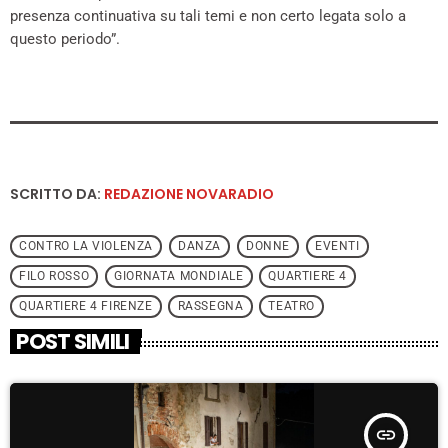
presenza continuativa su tali temi e non certo legata solo a
questo periodo”.
SCRITTO DA:
REDAZIONE NOVARADIO
CONTRO LA VIOLENZA
DANZA
DONNE
EVENTI
FILO ROSSO
GIORNATA MONDIALE
QUARTIERE 4
QUARTIERE 4 FIRENZE
RASSEGNA
TEATRO
POST SIMILI
insert_link