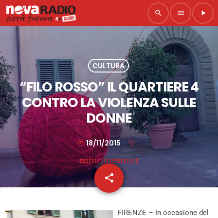
search
menu
play_arrow
CULTURA
“FILO ROSSO” IL QUARTIERE 4
CONTRO LA VIOLENZA SULLE
DONNE
18/11/2015
today
share
email
FIRENZE – In occasione del