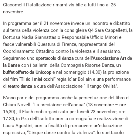
Giacomelli l’istallazione rimarrà visibile a tutti fino al 25
novembre
In programma per il 21 novembre invece un incontro e dibattito
sul tema della violenza con la consigleira Q4 Sara Cappelletti, la
Dott.ssa Nadia Giannattasio Responsabile Ufficio Minori e
fasce vulnerabili Questura di Firenze, rappresentanti del
Coordinamento Cittadino contro la violenza e il sessismo.
Seguiranno uno
spettacolo di danza
cura dell
’Associazione Art de
la Danse
con i ballerini della Compagnia Risorse Danza,
un
buffet offerto da Unicoop
e nel pomeriggio (14.30) la proiezione
del film
“Ti do i miei occhi”
regia Icìar Bollaìn e una performance
di
teatro danza
a cura dell’Associazione “ Il tango Civiltà”.
FAnno parte del programma anche la persentazione del libro di
Chiara Novelli “La precisione dell’acqua” (18 novembre – ore
16,30) , Il Flash mob organizzato per lunedì 23 novembre, ore
17.30, in P.za dell’Isolotto con la coreografia e realizzazione di
Laura Agostini, con la finalità di promuovere un’educazione
espressiva, “Cinque danze contro la violenza”, lo spettacolo