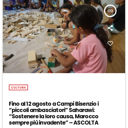
insert_link
CULTURA
Fino al 12 agosto a Campi Bisenzio i
“piccoli ambasciatori” Saharawi:
“Sostenere la loro causa, Marocco
sempre più invadente” – ASCOLTA