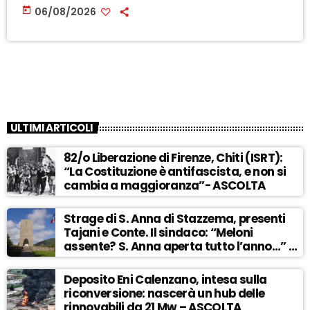
today
06/08/2026
ULTIMI ARTICOLI
82/o Liberazione di Firenze, Chiti (ISRT):
“La Costituzione è antifascista, e non si
cambia a maggioranza”- ASCOLTA
Strage di S. Anna di Stazzema, presenti
Tajani e Conte. Il sindaco: “Meloni
assente? S. Anna aperta tutto l’anno…” –
ASCOLTA
Deposito Eni Calenzano, intesa sulla
riconversione: nascerà un hub delle
rinnovabili da 21 Mw – ASCOLTA