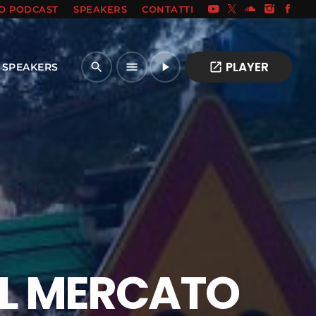
IO PODCAST
SPEAKERS
CONTATTI
PLAYER
open_in_new
search
menu
play_arrow
SPEAKERS
AL MERCATO