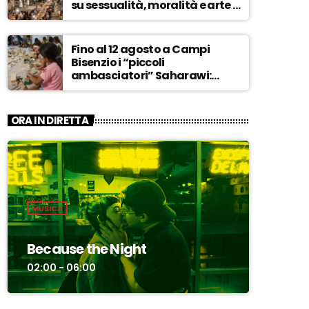
su sessualità, moralità e arte –
ASCOLTA
Fino al 12 agosto a Campi
Bisenzio i “piccoli
ambasciatori” Saharawi:
“Sostenere la loro causa,
Marocco sempre più
invadente” – ASCOLTA
ORA IN DIRETTA
MUSICA
Because the Night
02:00 - 06:00