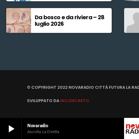
Da bosco e da riviera – 28
luglio 2026
© COPYRIGHT 2022 NOVARADIO CITTÀ FUTURA LA RA
SVILUPPATO DA
INCONCRETO
play_arrow
Novaradio
Ascolta La Diretta