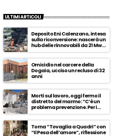
ULTIMI ARTICOLI
Deposito Eni Calenzano, intesa
sulla riconversione: nascerà un
hub delle rinnovabili da 21 Mw –
ASCOLTA
Omicidio nel carcere della
Dogaia, ucciso un recluso di 32
anni
Morti sul lavoro, oggi fermo il
distretto del marmo: “C’è un
problema prevenzione. Per i
controlli, un solo ispettore” –
ASCOLTA
Torna “Tovaglia a Quadri” con
“Il Pesa dell’amore”, riflessione