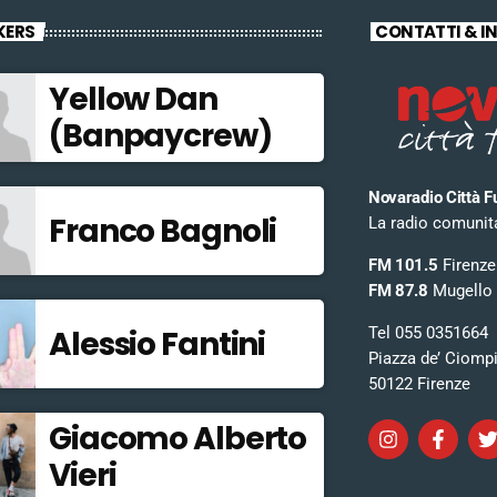
KERS
CONTATTI & I
Yellow Dan
(Banpaycrew)
Novaradio Città F
Franco Bagnoli
La radio comunitar
FM 101.5
Firenze
FM 87.8
Mugello
Tel 055 0351664
Alessio Fantini
Piazza de’ Ciomp
50122 Firenze
Giacomo Alberto
Vieri