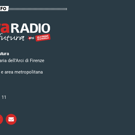
NFO
utura
ia dell’Arci di Firenze
 e area metropolitana
i 11