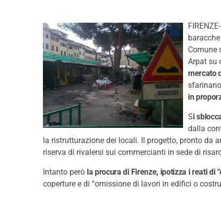
FIRENZE
baracche 
Comune do
Arpat su 
mercato d
sfarinano 
in propor
S
i sblocc
dalla con
la ristrutturazione dei locali. Il progetto, pronto d
riserva di rivalersi sui commercianti in sede di risa
Intanto però
la procura di Firenze, ipotizza i reati di 
coperture e di “omissione di lavori in edifici o cost