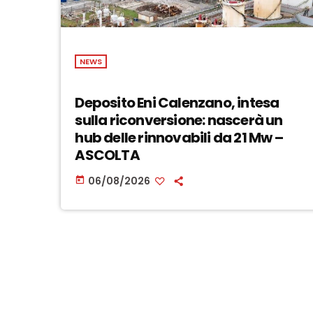
NEWS
Deposito Eni Calenzano, intesa
sulla riconversione: nascerà un
hub delle rinnovabili da 21 Mw –
ASCOLTA
06/08/2026
today