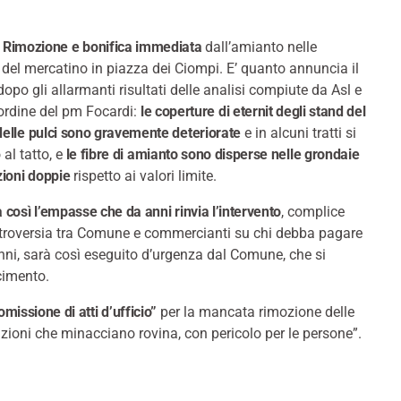
-
Rimozione e bonifica immediata
dall’amianto nelle
del mercatino in piazza dei Ciompi. E’ quanto annuncia il
po gli allarmanti risultati delle analisi compiute da Asl e
ordine del pm Focardi:
le coperture di eternit degli stand del
elle pulci sono gravemente deteriorate
e in alcuni tratti si
al tatto, e
le fibre di amianto sono disperse nelle grondaie
zioni doppie
rispetto ai valori limite.
a così l’empasse che da anni rinvia l’intervento
, complice
troversia tra Comune e commercianti su chi debba pagare
a anni, sarà così eseguito d’urgenza dal Comune, che si
rcimento.
“omissione di atti d’ufficio”
per la mancata rimozione delle
ruzioni che minacciano rovina, con pericolo per le persone”.