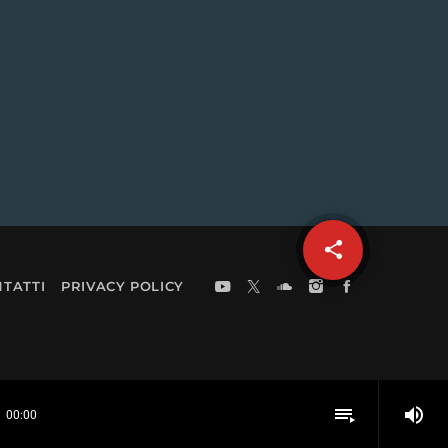
share
email
TATTI
PRIVACY POLICY
volume_up
playlist_play
00:00