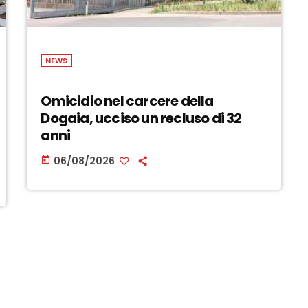
NEWS
Omicidio nel carcere della
Dogaia, ucciso un recluso di 32
anni
06/08/2026
today