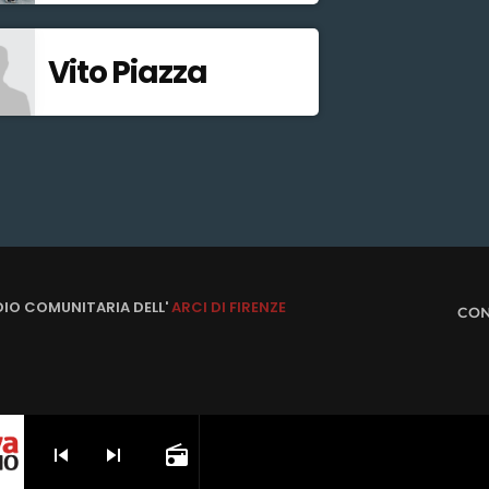
Vito Piazza
DIO COMUNITARIA DELL'
ARCI DI FIRENZE
CON
skip_previous
skip_next
radio