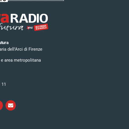
utura
ia dell’Arci di Firenze
 e area metropolitana
i 11