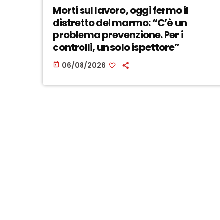
Morti sul lavoro, oggi fermo il
distretto del marmo: “C’è un
problema prevenzione. Per i
controlli, un solo ispettore”
06/08/2026
today