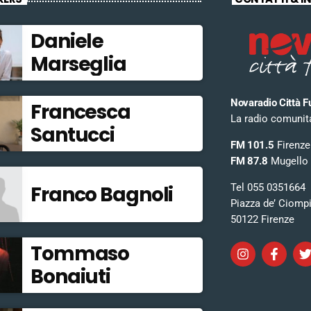
Daniele
Marseglia
Novaradio Città F
Francesca
La radio comunitar
Santucci
FM 101.5
Firenze
FM 87.8
Mugello
Tel 055 0351664
Franco Bagnoli
Piazza de’ Ciomp
50122 Firenze
Tommaso
Bonaiuti