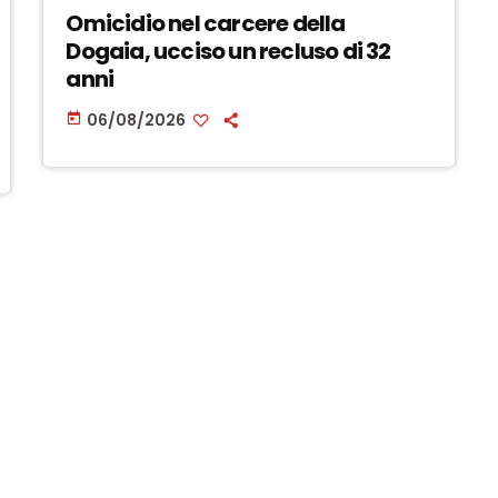
Omicidio nel carcere della
Dogaia, ucciso un recluso di 32
anni
06/08/2026
today