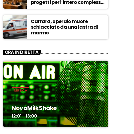
progetti per l’intero complesso
museale – ASCOLTA
Carrara, operaio muore
schiacciato da una lastra di
marmo
ORA IN DIRETTA
MUSICA
NovaMilkShake
12:01 - 13:00