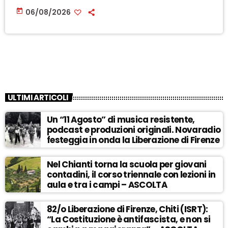
today
06/08/2026
ULTIMI ARTICOLI
Un “11 Agosto” di musica resistente,
podcast e produzioni originali. Novaradio
festeggia in onda la Liberazione di Firenze
Nel Chianti torna la scuola per giovani
contadini, il corso triennale con lezioni in
aula e tra i campi – ASCOLTA
82/o Liberazione di Firenze, Chiti (ISRT):
“La Costituzione è antifascista, e non si