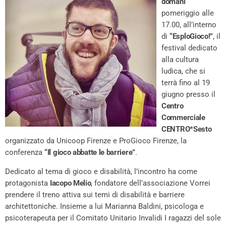
domani
pomeriggio alle
17.00, all’interno
di
“EsploGioco!”
, il
festival dedicato
alla cultura
ludica, che si
terrà fino al 19
giugno presso il
Centro
Commerciale
CENTRO*Sesto
organizzato da Unicoop Firenze e ProGioco Firenze, la
conferenza
“Il gioco abbatte le barriere”
.
Dedicato al tema di gioco e disabilità, l’incontro ha come
protagonista
Iacopo Melio
, fondatore dell’associazione Vorrei
prendere il treno attiva sui temi di disabilità e barriere
architettoniche. Insieme a lui Marianna Baldini, psicologa e
psicoterapeuta per il Comitato Unitario Invalidi I ragazzi del sole