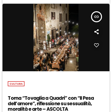
insert_link
CULTURA
Torna “Tovaglia a Quadri” con “Il Pesa
dell’amore”, riflessione su sessualità,
moralità e arte – ASCOLTA