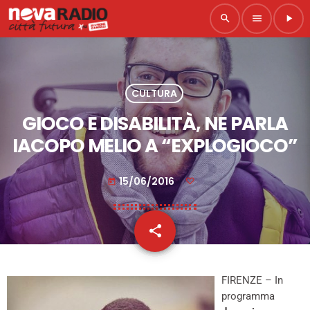
search
menu
play_arrow
CULTURA
GIOCO E DISABILITÀ, NE PARLA
IACOPO MELIO A “EXPLOGIOCO”
15/06/2016
today
share
email
FIRENZE – In
programma