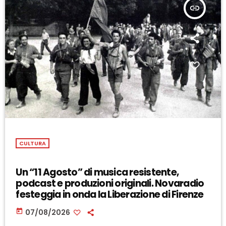
insert_link
CULTURA
Un “11 Agosto” di musica resistente,
podcast e produzioni originali. Novaradio
festeggia in onda la Liberazione di Firenze
today
07/08/2026