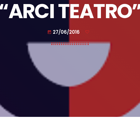
“ARCI TEATRO
27/06/2016
today