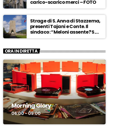
carico-scarico merci – FOTO
Strage di S. Anna di Stazzema,
presenti Tajani e Conte. Il
sindaco: “Meloni assente? S.
Anna aperta tutto l’anno…” –
ASCOLTA
ORA IN DIRETTA
MUSICA
Morning Glory
06:00 - 09:00