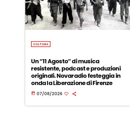
CULTURA
Un “11 Agosto” di musica
resistente, podcast e produzioni
originali. Novaradio festeggia in
onda la Liberazione di Firenze
07/08/2026
today