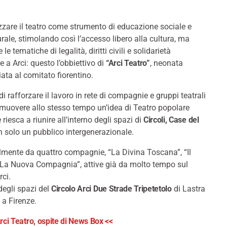
zare il teatro come strumento di educazione sociale e
rale, stimolando così l’accesso libero alla cultura, ma
 tematiche di legalità, diritti civili e solidarietà
e a Arci: questo l’obbiettivo di
“Arci Teatro”
, neonata
iata al comitato fiorentino.
di rafforzare il lavoro in rete di compagnie e gruppi teatrali
romuovere allo stesso tempo un’idea di Teatro popolare
riesca a riunire all’interno degli spazi di
Circoli, Case del
 solo un pubblico intergenerazionale.
lmente da quattro compagnie, “La Divina Toscana”, “Il
a “La Nuova Compagnia”, attive già da molto tempo sul
rci.
 degli spazi del
Circolo Arci Due Strade Tripetetolo
di Lastra
 a Firenze.
Arci Teatro, ospite di News Box <<