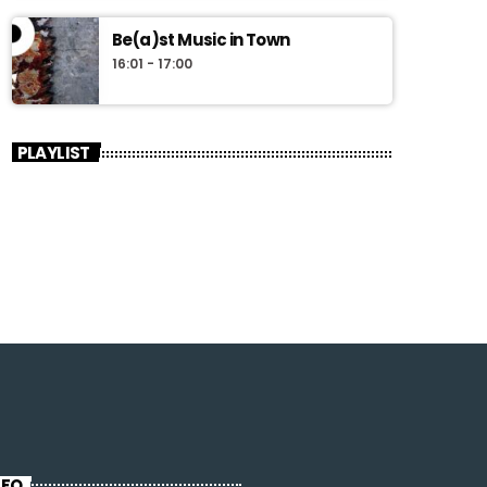
Be(a)st Music in Town
16:01 - 17:00
PLAYLIST
NFO