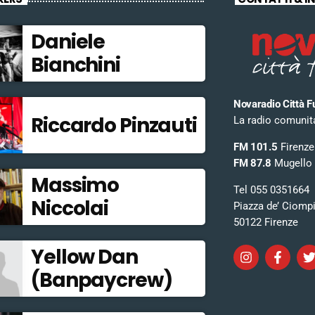
Daniele
Bianchini
Novaradio Città F
Riccardo Pinzauti
La radio comunitar
FM 101.5
Firenze
FM 87.8
Mugello
Massimo
Tel 055 0351664
Niccolai
Piazza de’ Ciomp
50122 Firenze
Yellow Dan
(Banpaycrew)