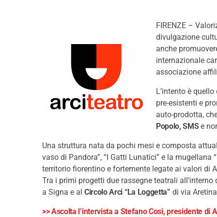
FIRENZE – Valoriz
divulgazione cultu
anche promuovere le
internazionale car
associazione affil
L’intento è quello 
pre-esistenti e p
auto-prodotta, che 
Popolo, SMS
e non
Una struttura nata da pochi mesi e composta attua
vaso di Pandora”, “I Gatti Lunatici” e la mugellan
territorio fiorentino e fortemente legate ai valori di A
Tra i primi progetti due rassegne teatrali all’interno
a Signa e al
Circolo Arci “La Loggetta”
di via Aretina
>> Ascolta l’intervista a Stefano Cosi, presidente di 