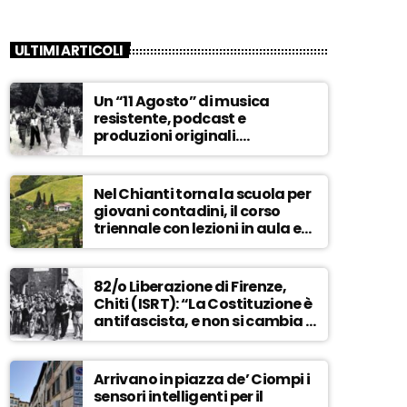
ULTIMI ARTICOLI
Un “11 Agosto” di musica
resistente, podcast e
produzioni originali.
Novaradio festeggia in onda
la Liberazione di Firenze
Nel Chianti torna la scuola per
giovani contadini, il corso
triennale con lezioni in aula e
tra i campi – ASCOLTA
82/o Liberazione di Firenze,
Chiti (ISRT): “La Costituzione è
antifascista, e non si cambia a
maggioranza” – ASCOLTA
Arrivano in piazza de’ Ciompi i
sensori intelligenti per il