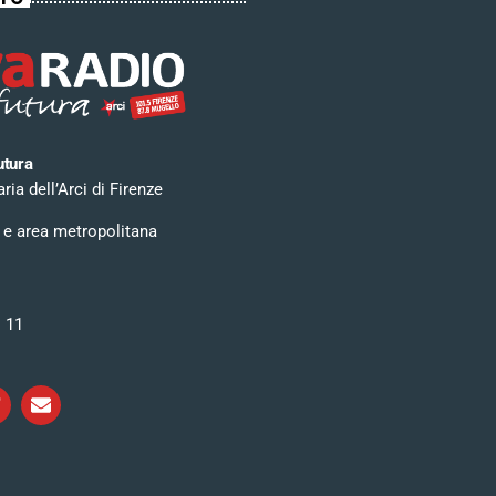
utura
ia dell’Arci di Firenze
 e area metropolitana
i 11