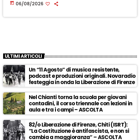
today
06/08/2026
ULTIMI ARTICOLI
Un “11 Agosto” di musica resistente,
podcast e produzioni originali. Novaradio
festeggia in onda la Liberazione di Firenze
Nel Chianti torna la scuola per giovani
contadini, il corso triennale con lezioni in
aula e tra i campi – ASCOLTA
82/o Liberazione di Firenze, Chiti (ISRT):
“La Costituzione è antifascista, e non si
cambia a maggioranza” – ASCOLTA