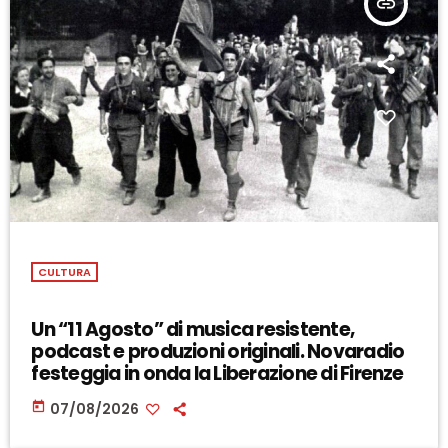
insert_link
CULTURA
Un “11 Agosto” di musica resistente,
podcast e produzioni originali. Novaradio
festeggia in onda la Liberazione di Firenze
today
07/08/2026