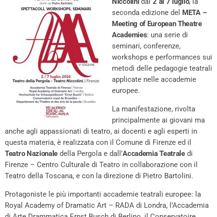
Niccolini
dal
2 al 7 luglio
, la
seconda edizione del
META –
Meeting of European Theatre
Academies
: una serie di
seminari, conferenze,
workshops e performances sui
metodi delle pedagogie teatrali
applicate nelle accademie
europee.
La manifestazione, rivolta
principalmente ai giovani ma
anche agli appassionati di teatro, ai docenti e agli esperti in
questa materia, è realizzata con il Comune di Firenze ed il
Teatro Nazionale
della Pergola e dall’
Accademia Teatrale
di
Firenze – Centro Culturale di Teatro in collaborazione con il
Teatro della Toscana, e con la direzione di Pietro Bartolini.
Protagoniste le più importanti accademie teatrali europee: la
Royal Academy of Dramatic Art – RADA di Londra, l’Accademia
di Arte Drammatica Ernst Busch di Berlino, il Conservatoire