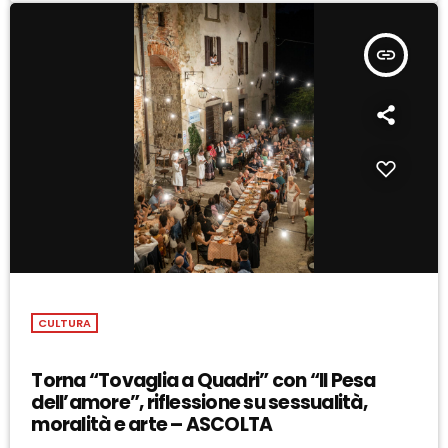
insert_link
CULTURA
Torna “Tovaglia a Quadri” con “Il Pesa
dell’amore”, riflessione su sessualità,
moralità e arte – ASCOLTA