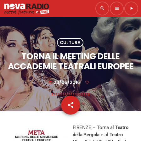
search
menu
play_arrow
CULTURA
TORNA IL MEETING DELLE
ACCADEMIE TEATRALI EUROPEE
28/06/2016
today
share
email
FIRENZE – Torna al
Teatro
della Pergola
e al
Teatro