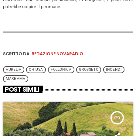
potrebbe colpire il piromane.
SCRITTO DA:
REDAZIONE NOVARADIO
AURELIA
CHIUSA
FOLLONICA
GROSSETO
INCENDI
MAREMMA
POST SIMILI
insert_link