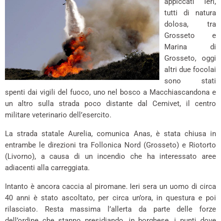
appiccati ieri,
tutti di natura
dolosa, tra
Grosseto e
Marina di
Grosseto, oggi
altri due focolai
sono stati
spenti dai vigili del fuoco, uno nel bosco a Macchiascandona e
un altro sulla strada poco distante dal Cemivet, il centro
militare veterinario dell’esercito.
La strada statale Aurelia, comunica Anas, è stata chiusa in
entrambe le direzioni tra Follonica Nord (Grosseto) e Riotorto
(Livorno), a causa di un incendio che ha interessato aree
adiacenti alla carreggiata.
Intanto è ancora caccia al piromane. Ieri sera un uomo di circa
40 anni è stato ascoltato, per circa un’ora, in questura e poi
rilasciato. Resta massima l’allerta da parte delle forze
dell’ordine che stanno presidiando, in borghese, i punti dove