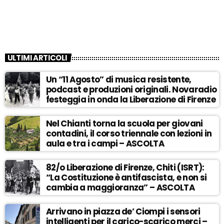
ULTIMI ARTICOLI
Un “11 Agosto” di musica resistente,
podcast e produzioni originali. Novaradio
festeggia in onda la Liberazione di Firenze
Nel Chianti torna la scuola per giovani
contadini, il corso triennale con lezioni in
aula e tra i campi – ASCOLTA
82/o Liberazione di Firenze, Chiti (ISRT):
“La Costituzione è antifascista, e non si
cambia a maggioranza” – ASCOLTA
Arrivano in piazza de’ Ciompi i sensori
intelligenti per il carico-scarico merci –