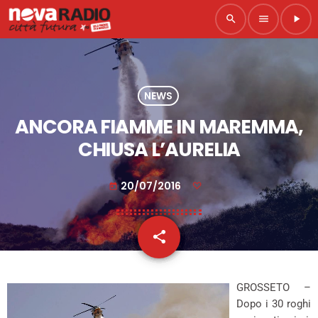
search
menu
play_arrow
NEWS
ANCORA FIAMME IN MAREMMA,
CHIUSA L’AURELIA
20/07/2016
today
share
email
GROSSETO –
Dopo i 30 roghi