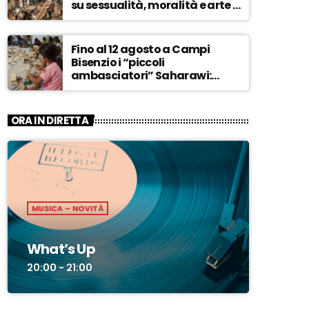
su sessualità, moralità e arte –
ASCOLTA
Fino al 12 agosto a Campi
Bisenzio i “piccoli
ambasciatori” Saharawi:
“Sostenere la loro causa,
Marocco sempre più
invadente” – ASCOLTA
ORA IN DIRETTA
MUSICA – NOVITÀ
What’s Up
20:00 - 21:00