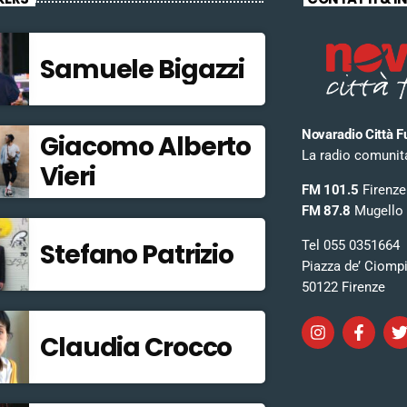
Samuele Bigazzi
Novaradio Città F
Giacomo Alberto
La radio comunitar
Vieri
FM 101.5
Firenze
FM 87.8
Mugello
Tel 055 0351664
Stefano Patrizio
Piazza de’ Ciomp
50122 Firenze
Claudia Crocco