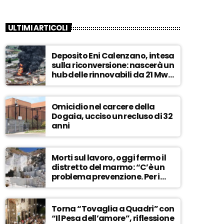
ULTIMI ARTICOLI
Deposito Eni Calenzano, intesa
sulla riconversione: nascerà un
hub delle rinnovabili da 21 Mw –
ASCOLTA
Omicidio nel carcere della
Dogaia, ucciso un recluso di 32
anni
Morti sul lavoro, oggi fermo il
distretto del marmo: “C’è un
problema prevenzione. Per i
controlli, un solo ispettore” –
ASCOLTA
Torna “Tovaglia a Quadri” con
“Il Pesa dell’amore”, riflessione