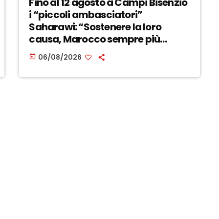
Fino al 12 agosto a Campi Bisenzio
i “piccoli ambasciatori”
Saharawi: “Sostenere la loro
causa, Marocco sempre più
invadente” – ASCOLTA
06/08/2026
today