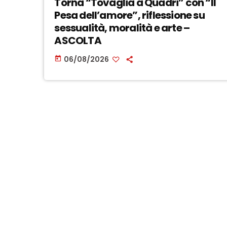
Torna “Tovaglia a Quadri” con “Il
Pesa dell’amore”, riflessione su
sessualità, moralità e arte –
ASCOLTA
06/08/2026
today