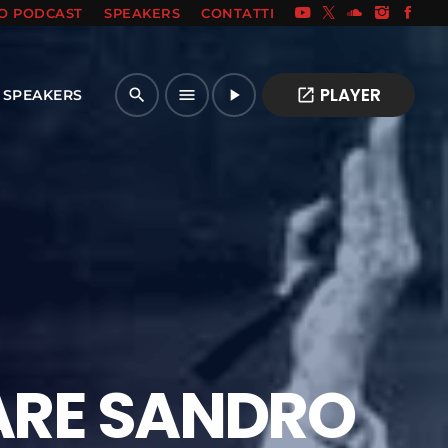
IO PODCAST
SPEAKERS
CONTATTI
PLAYER
open_in_new
search
menu
play_arrow
SPEAKERS
ARE SANDRO