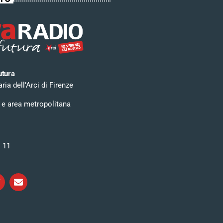
utura
ia dell’Arci di Firenze
 e area metropolitana
i 11