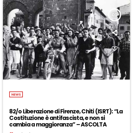
insert_link
NEWS
82/o Liberazione di Firenze, Chiti (ISRT): “La
Costituzione è antifascista, e non si
cambia a maggioranza” – ASCOLTA