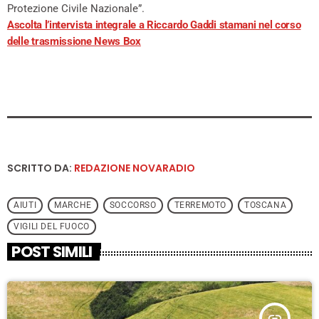
Protezione Civile Nazionale”.
Ascolta l’intervista integrale a Riccardo Gaddi stamani nel corso
delle trasmissione News Box
SCRITTO DA:
REDAZIONE NOVARADIO
AIUTI
MARCHE
SOCCORSO
TERREMOTO
TOSCANA
VIGILI DEL FUOCO
POST SIMILI
insert_link