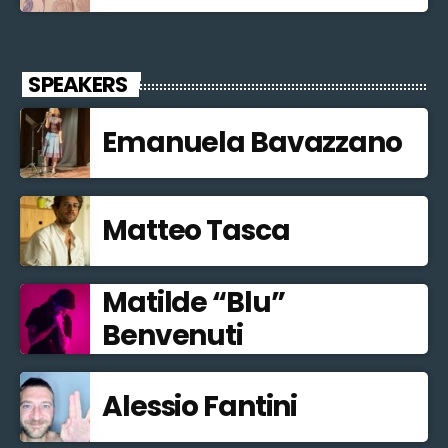
SPEAKERS
Emanuela Bavazzano
Matteo Tasca
Matilde “Blu”
Benvenuti
Alessio Fantini