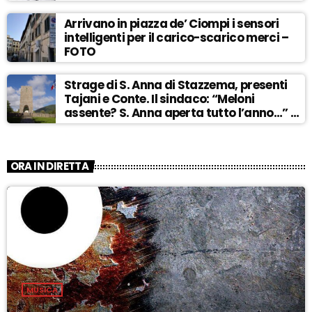
Arrivano in piazza de’ Ciompi i sensori
intelligenti per il carico-scarico merci –
FOTO
Strage di S. Anna di Stazzema, presenti
Tajani e Conte. Il sindaco: “Meloni
assente? S. Anna aperta tutto l’anno…” –
ASCOLTA
ORA IN DIRETTA
MUSICA