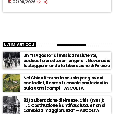
today
07/08/2026
ULTIMI ARTICOLI
Un “11 Agosto” di musica resistente,
podcast e produzioni originali. Novaradio
festeggia in onda la Liberazione di Firenze
Nel Chianti torna la scuola per giovani
contadini, il corso triennale con lezioni in
aula e tra i campi – ASCOLTA
82/o Liberazione di Firenze, Chiti (ISRT):
“La Costituzione è antifascista, e non si
cambia a maggioranza” – ASCOLTA