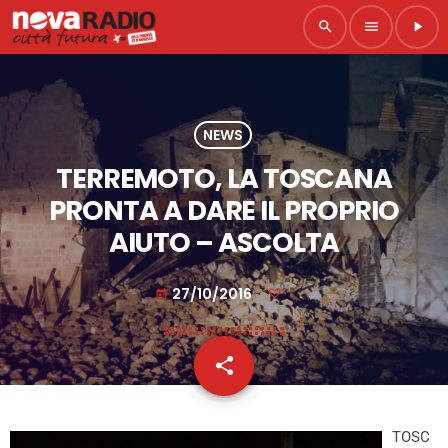
search
menu
play_arrow
NEWS
TERREMOTO, LA TOSCANA
PRONTA A DARE IL PROPRIO
AIUTO – ASCOLTA
27/10/2016
today
share
email
TOSC