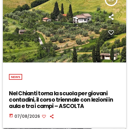
NEWS
Nel Chianti torna la scuola per giovani
contadini, il corso triennale con lezioni in
aula e tra i campi – ASCOLTA
today
07/08/2026