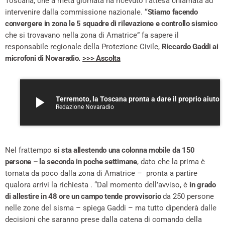
Toscana, che a metà giornata ha ricevuto l’attesa chiamata ad
intervenire dalla commissione nazionale.
“Stiamo facendo
convergere in zona le 5 squadre di rilevazione e controllo sismico
che si trovavano nella zona di Amatrice” fa sapere il
responsabile regionale della Protezione Civile,
Riccardo Gaddi ai
microfoni di Novaradio.
>>> Ascolta
play_arrow
Terremoto, la Toscana pronta a dare il proprio ai
Redazione Novaradio
Nel frattempo
si sta allestendo una colonna mobile da 150
persone
– la seconda in poche settimane
, dato che la prima è
tornata da poco dalla zona di Amatrice – pronta a partire
qualora arrivi la richiesta . “Dal momento dell’avviso, è
in grado
di allestire in 48 ore un campo tende provvisorio
da 250 persone
nelle zone del sisma – spiega Gaddi – ma tutto dipenderà dalle
decisioni che saranno prese dalla catena di comando della