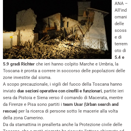
ANA –
All’ind
omani
delle
scoss
e di
terrem
oto di
5.4 e
5.9 gradi Richter
che ieri hanno colpito Marche e Umbria, la
Toscana è pronta a correre in soccorso delle popolazioni delle
zone investite dal sisma.
A scopo precauzionale, i vigili del fuoco della Toscana hanno
inviato
due sezioni operative con cinofili e funzionari
, partite ieri
sera da Pistoia e Siena verso il comando di Macerata, mentre
da Firenze e Pisa sono partiti i
team Usar (Urban search and
rescue)
per la ricerca di persone sotto le macerie alla volta
della zona Camerino.
Da da stamattina in preallerta anche la Protezione civile delle