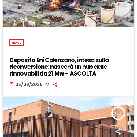
NEWS
Deposito Eni Calenzano, intesa sulla
riconversione: nascerà un hub delle
rinnovabili da 21 Mw – ASCOLTA
today
06/08/2026
insert_link