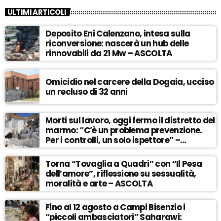
ULTIMI ARTICOLI
Deposito Eni Calenzano, intesa sulla
riconversione: nascerà un hub delle
rinnovabili da 21 Mw – ASCOLTA
Omicidio nel carcere della Dogaia, ucciso
un recluso di 32 anni
Morti sul lavoro, oggi fermo il distretto del
marmo: “C’è un problema prevenzione.
Per i controlli, un solo ispettore” –
ASCOLTA
Torna “Tovaglia a Quadri” con “Il Pesa
dell’amore”, riflessione su sessualità,
moralità e arte – ASCOLTA
Fino al 12 agosto a Campi Bisenzio i
“piccoli ambasciatori” Saharawi: