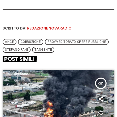
SCRITTO DA:
REDAZIONE NOVARADIO
ANCE
CORRUZIONE
PROVVEDITORATO OPERE PUBBLICHE
STEFANO FANI
TANGENTE
POST SIMILI
insert_link