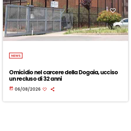
NEWS
Omicidio nel carcere della Dogaia, ucciso
un recluso di 32 anni
today
06/08/2026