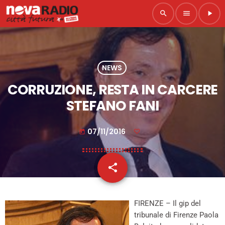
search
menu
play_arrow
NEWS
CORRUZIONE, RESTA IN CARCERE
STEFANO FANI
07/11/2016
today
share
email
FIRENZE – Il gip del
tribunale di Firenze Paola