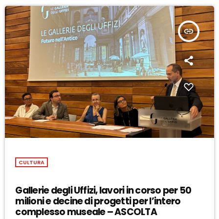
insert_link
CULTURA
Gallerie degli Uffizi, lavori in corso per 50
milioni e decine di progetti per l’intero
complesso museale – ASCOLTA