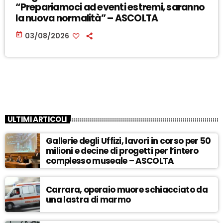
“Prepariamoci ad eventi estremi, saranno
la nuova normalità” – ASCOLTA
today
03/08/2026
ULTIMI ARTICOLI
Gallerie degli Uffizi, lavori in corso per 50
milioni e decine di progetti per l’intero
complesso museale – ASCOLTA
Carrara, operaio muore schiacciato da
una lastra di marmo