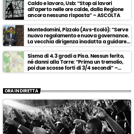
Caldo e lavoro, Usb: “Stop ai lavori
all’aperto nelle ore calde, dalla Regione
ancora nessuna risposta” – ASCOLTA
Montedomini, Pizzolo (Avs-Ecolò): “Serve
nuovo regolamento e nuova governance.
La vecchia dirigenza inadatta a guidare
la svolta” – ASCOLTA
Sisma di 4.3 gradi a Pisa. Nessun ferito,
né danni alla Torre: “Prima un tremolio,
poi due scosse forti di 3/4 secondi” –
ASCOLTA
ORA IN DIRETTA