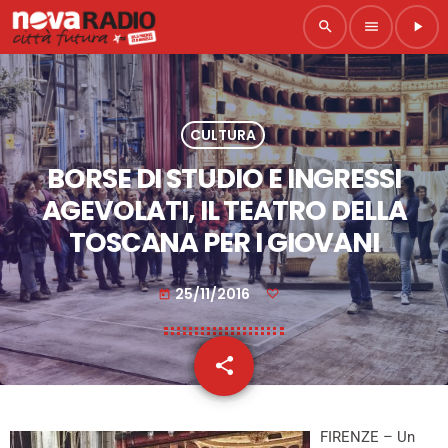
search
menu
play_arrow
CULTURA
BORSE DI STUDIO E INGRESSI
AGEVOLATI, IL TEATRO DELLA
TOSCANA PER I GIOVANI
25/11/2016
today
share
email
FIRENZE – Un