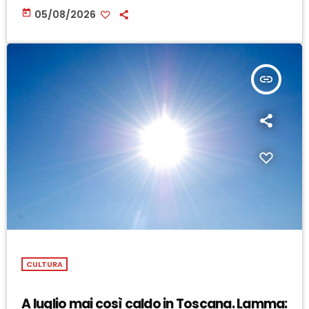
today
05/08/2026
insert_link
CULTURA
A luglio mai così caldo in Toscana. Lamma: