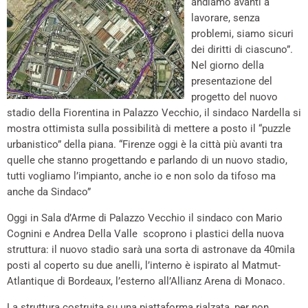
andiamo avanti a
lavorare, senza
problemi, siamo sicuri
dei diritti di ciascuno”.
Nel giorno della
presentazione del
progetto del nuovo
stadio della Fiorentina in Palazzo Vecchio, il sindaco Nardella si
mostra ottimista sulla possibilità di mettere a posto il “puzzle
urbanistico” della piana. “Firenze oggi è la città più avanti tra
quelle che stanno progettando e parlando di un nuovo stadio,
tutti vogliamo l’impianto, anche io e non solo da tifoso ma
anche da Sindaco”
Oggi in Sala d’Arme di Palazzo Vecchio il sindaco con Mario
Cognini e Andrea Della Valle scoprono i plastici della nuova
struttura: il nuovo stadio sarà una sorta di astronave da 40mila
posti al coperto su due anelli, l’interno è ispirato al Matmut-
Atlantique di Bordeaux, l’esterno all’Allianz Arena di Monaco.
La struttura costruita su una piattaforma rialzata, per non