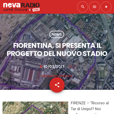
search
menu
play_arrow
NEWS
FIORENTINA, SI PRESENTA IL
PROGETTO DEL NUOVO STADIO
10/03/2017
today
share
email
FIRENZE – “Ricorso al
Tar di Unipol? Noi