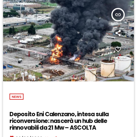
insert_link
NEWS
Deposito Eni Calenzano, intesa sulla
riconversione: nascerà un hub delle
rinnovabili da 21 Mw – ASCOLTA