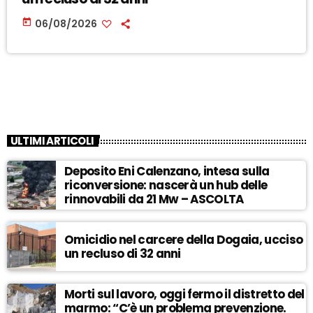
today
06/08/2026
ULTIMI ARTICOLI
Deposito Eni Calenzano, intesa sulla
riconversione: nascerà un hub delle
rinnovabili da 21 Mw – ASCOLTA
Omicidio nel carcere della Dogaia, ucciso
un recluso di 32 anni
Morti sul lavoro, oggi fermo il distretto del
marmo: “C’è un problema prevenzione.