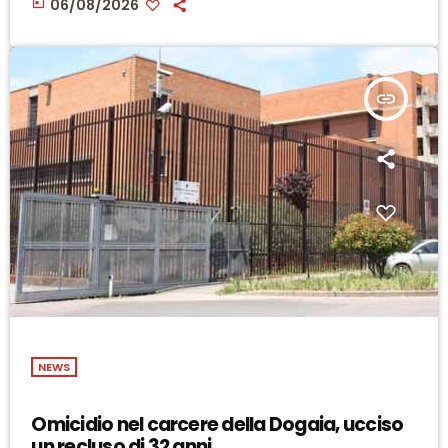
today
06/08/2026
insert_link
NEWS
Omicidio nel carcere della Dogaia, ucciso
un recluso di 32 anni