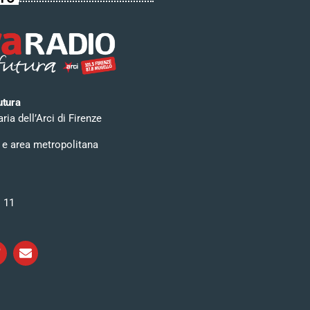
utura
ia dell’Arci di Firenze
 e area metropolitana
i 11