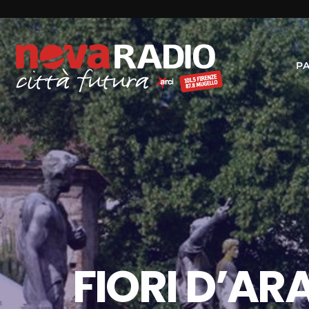
P
FIORI D’AR