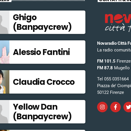
Ghigo
(Banpaycrew)
Novaradio Città F
Alessio Fantini
La radio comunitar
FM 101.5
Firenze
FM 87.8
Mugello
Tel 055 0351664
Claudia Crocco
Piazza de’ Ciomp
50122 Firenze
Yellow Dan
(Banpaycrew)