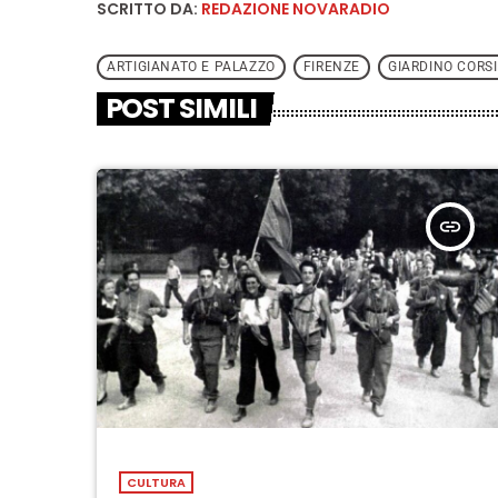
SCRITTO DA:
REDAZIONE NOVARADIO
ARTIGIANATO E PALAZZO
FIRENZE
GIARDINO CORSI
POST SIMILI
insert_link
CULTURA