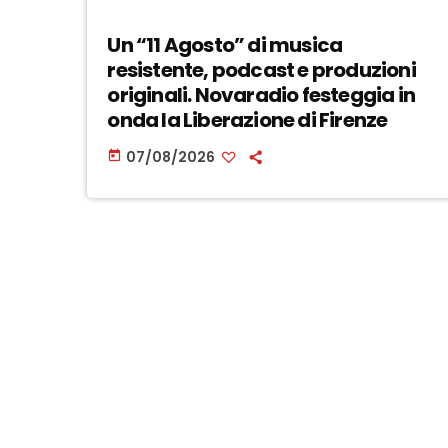
Un “11 Agosto” di musica
resistente, podcast e produzioni
originali. Novaradio festeggia in
onda la Liberazione di Firenze
07/08/2026
today