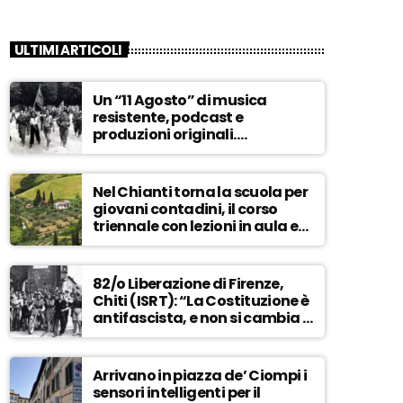
ULTIMI ARTICOLI
Un “11 Agosto” di musica
resistente, podcast e
produzioni originali.
Novaradio festeggia in onda
la Liberazione di Firenze
Nel Chianti torna la scuola per
giovani contadini, il corso
triennale con lezioni in aula e
tra i campi – ASCOLTA
82/o Liberazione di Firenze,
Chiti (ISRT): “La Costituzione è
antifascista, e non si cambia a
maggioranza” – ASCOLTA
Arrivano in piazza de’ Ciompi i
sensori intelligenti per il