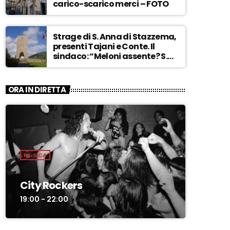
carico-scarico merci – FOTO
Strage di S. Anna di Stazzema,
presenti Tajani e Conte. Il
sindaco: “Meloni assente? S.
Anna aperta tutto l’anno…” –
ASCOLTA
ORA IN DIRETTA
MUSICA
City Rockers
19:00 - 22:00