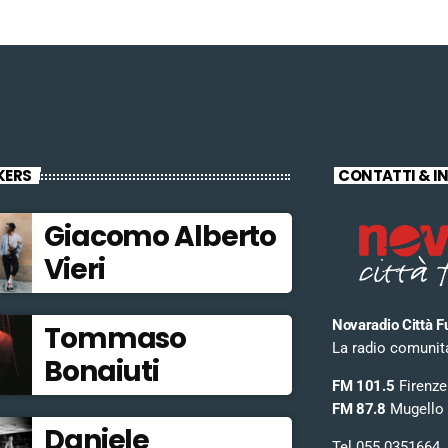
KERS
CONTATTI & I
Giacomo Alberto
Vieri
Novaradio Città F
Tommaso
La radio comunitar
Bonaiuti
FM 101.5
Firenze
FM 87.8
Mugello
Daniele
Tel 055 0351664