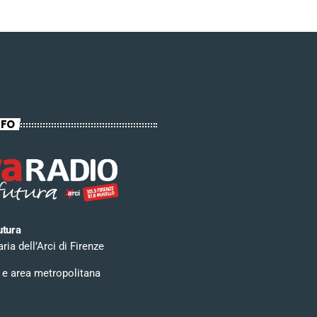
NFO
utura
ia dell’Arci di Firenze
 e area metropolitana