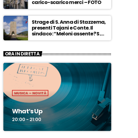
carico-scarico merci – FOTO
Strage di S. Anna di Stazzema,
presenti Tajani e Conte. Il
sindaco: “Meloni assente? S.
Anna aperta tutto l’anno…” –
ASCOLTA
ORA IN DIRETTA
MUSICA – NOVITÀ
What’s Up
20:00 - 21:00