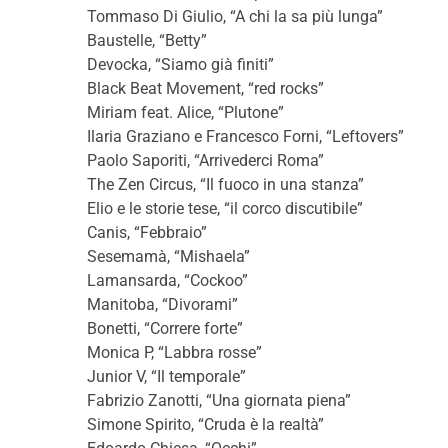
Tommaso Di Giulio, “A chi la sa più lunga”
Baustelle, “Betty”
Devocka, “Siamo già finiti”
Black Beat Movement, “red rocks”
Miriam feat. Alice, “Plutone”
Ilaria Graziano e Francesco Forni, “Leftovers”
Paolo Saporiti, “Arrivederci Roma”
The Zen Circus, “Il fuoco in una stanza”
Elio e le storie tese, “il corco discutibile”
Canis, “Febbraio”
Sesemamà, “Mishaela”
Lamansarda, “Cockoo”
Manitoba, “Divorami”
Bonetti, “Correre forte”
Monica P, “Labbra rosse”
Junior V, “Il temporale”
Fabrizio Zanotti, “Una giornata piena”
Simone Spirito, “Cruda è la realtà”