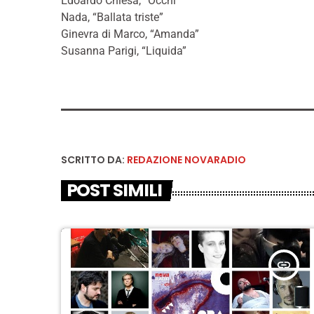
Edoardo Chiesa, “Occhi”
Nada, “Ballata triste”
Ginevra di Marco, “Amanda”
Susanna Parigi, “Liquida”
SCRITTO DA:
REDAZIONE NOVARADIO
POST SIMILI
insert_link