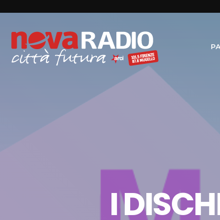
P
I DISCH