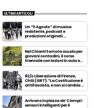
ULTIMI ARTICOLI
Un “11 Agosto” di musica
resistente, podcast e
produzioni originali.
Novaradio festeggia in onda
la Liberazione di Firenze
Nel Chianti torna la scuola per
giovani contadini, il corso
triennale con lezioni in aula e
tra i campi – ASCOLTA
82/o Liberazione di Firenze,
Chiti (ISRT): “La Costituzione è
antifascista, e non si cambia a
maggioranza” – ASCOLTA
Arrivano in piazza de’ Ciompi i
sensori intelligenti per il