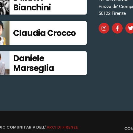
Bianchini
Piazza de’ Ciomp
50122 Firenze
Claudia Crocco
Daniele
Marseglia
DIO COMUNITARIA DELL'
ARCI DI FIRENZE
CON