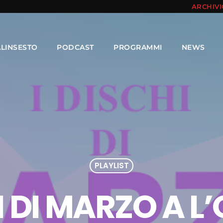
ARCHIV
ALINSESTO
PODCAST
PROGRAMMI
NEWS
PLAYLIST
I DI MARZO A L