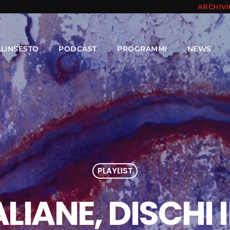
ARCHIV
ALINSESTO
PODCAST
PROGRAMMI
NEWS
PLAYLIST
LIANE, DISCHI 