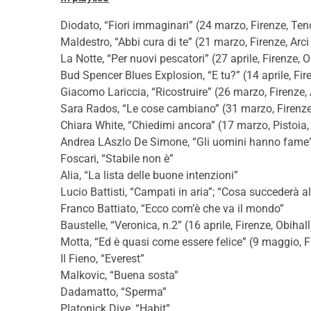
Diodato, “Fiori immaginari” (24 marzo, Firenze, Ten
Maldestro, “Abbi cura di te” (21 marzo, Firenze, Arci
La Notte, “Per nuovi pescatori” (27 aprile, Firenze, 
Bud Spencer Blues Explosion, “E tu?” (14 aprile, Fir
Giacomo Lariccia, “Ricostruire” (26 marzo, Firenze
Sara Rados, “Le cose cambiano” (31 marzo, Firenze,
Chiara White, “Chiedimi ancora” (17 marzo, Pistoia
Andrea LAszlo De Simone, “Gli uomini hanno fame”
Foscari, “Stabile non è”
Alia, “La lista delle buone intenzioni”
Lucio Battisti, “Campati in aria”; “Cosa succederà a
Franco Battiato, “Ecco com’è che va il mondo”
Baustelle, “Veronica, n.2” (16 aprile, Firenze, Obihall
Motta, “Ed è quasi come essere felice” (9 maggio, Fi
Il Fieno, “Everest”
Malkovic, “Buena sosta”
Dadamatto, “Sperma”
Platonick Dive, “Habit”