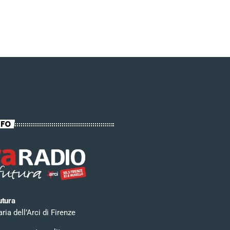
NFO
utura
ia dell’Arci di Firenze