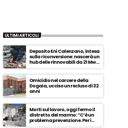
ULTIMI ARTICOLI
Deposito Eni Calenzano, intesa
sulla riconversione: nascerà un
hub delle rinnovabili da 21 Mw –
ASCOLTA
Omicidio nel carcere della
Dogaia, ucciso un recluso di 32
anni
Morti sul lavoro, oggi fermo il
distretto del marmo: “C’è un
problema prevenzione. Per i
controlli, un solo ispettore” –