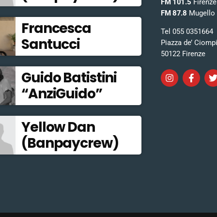
FM 101.5
Firenze
FM 87.8
Mugello
Francesca
Tel 055 0351664
Santucci
Piazza de’ Ciomp
50122 Firenze
Guido Batistini
“AnziGuido”
Yellow Dan
(Banpaycrew)