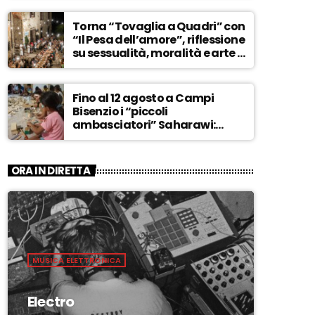
ASCOLTA
Torna “Tovaglia a Quadri” con
“Il Pesa dell’amore”, riflessione
su sessualità, moralità e arte –
ASCOLTA
Fino al 12 agosto a Campi
Bisenzio i “piccoli
ambasciatori” Saharawi:
“Sostenere la loro causa,
Marocco sempre più
invadente” – ASCOLTA
ORA IN DIRETTA
MUSICA ELETTRONICA
Electro