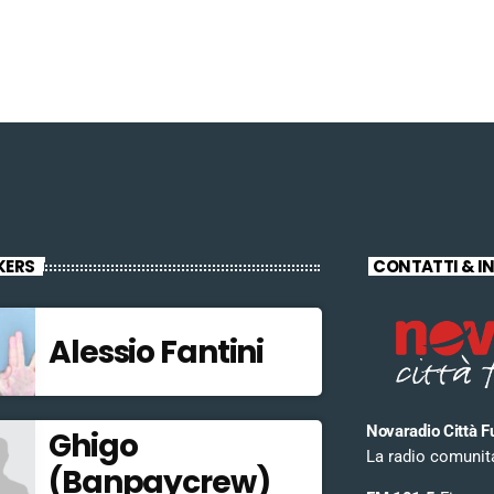
KERS
CONTATTI & I
Alessio Fantini
Novaradio Città F
Ghigo
La radio comunitar
(Banpaycrew)