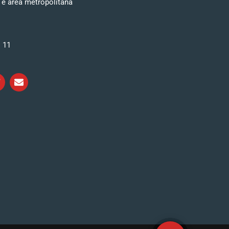
 e area metropolitana
i 11