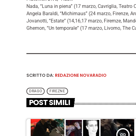
Nada, “Luna in piena” (17 marzo, Cavriglia, Teatro
Angela Baraldi, “Michimaus” (24 marzo, Firenze, Arc
Jovanotti, “Estate” (14,16,17 marzo, Firemze, Man
Ghemon, “Un temporale” (17 marzo, Livorno, The C
SCRITTO DA:
REDAZIONE NOVARADIO
DRAGO
FIREZNE
POST SIMILI
insert_link