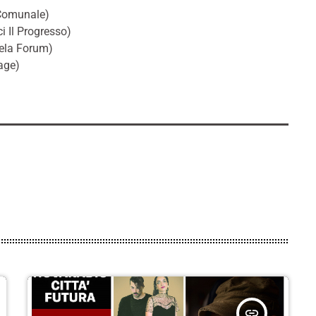
 Comunale)
i Il Progresso)
dela Forum)
age)
insert_link