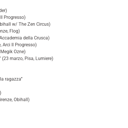
der)
 Il Progresso)
Obihall w/ The Zen Circus)
enze, Flog)
, Accademia della Crusca)
 Arci Il Progresso)
, Megik Ozne)
 (23 marzo, Pisa, Lumiere)
lla ragazza”
)
renze, Obihall)